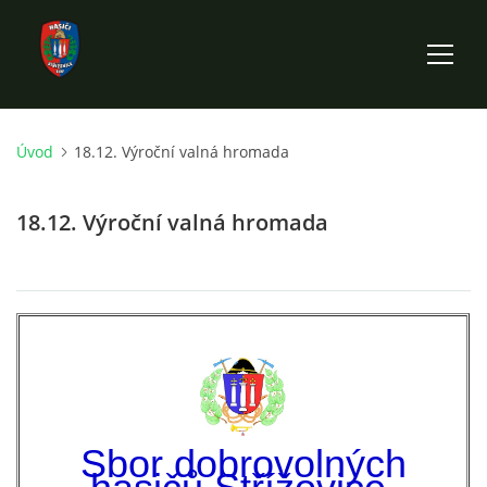
Úvod
18.12. Výroční valná hromada
ÚVOD
18.12. Výroční valná hromada
HISTORIE SBORU
VÝKONNÝ VÝBOR SBORU
DOKUMENTY
VÝJEZDOVÁ JEDNOTKA
Sbor dobrovolných
FOTOGALERIE