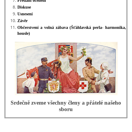
Předání ocenění
Diskuse
Usnesení
SH ČMS - SDH STŘÍŽOVICE
Závěr
Střížovice 157, 332 07
Občerstvení a volná zábava (Šťáhlavská perla- harmonika,
IČO: 49183516
housle)
číslo účtu: 193707116/0300
datové schránky: d3twtd3
Starosta sboru: Vladimír Plic
tel: +420 603 789 645
email: PlicVlada@seznam.cz
© 2026 eStránky.cz
|
Tisk
|
Aktualizováno: 5. 8. 2026
|
Nahoru ↑
Srdečně zveme všechny členy a přátelé našeho
sboru