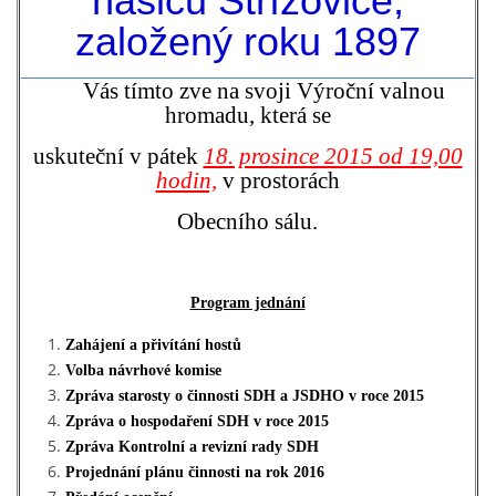
hasičů Střížovice,
založený roku 1897
PLÁNOVANÉ AKCE
Vás tímto zve na svoji Výroční valnou
hromadu, která se
PROBĚHLÉ AKCE
uskuteční v pátek
18. prosince 2015 od 19,00
hodin,
v prostorách
KROUŽEK MH
Obecního sálu.
DESATERO
Program jednání
SVATÝ FLORIÁN
Zahájení a přivítání hostů
Volba návrhové komise
Zpráva starosty o činnosti SDH a JSDHO v roce 2015
MODLITBA HASIČE
Zpráva o hospodaření SDH v roce 2015
Zpráva Kontrolní a revizní rady SDH
ARCHIV
Projednání plánu činnosti na rok 2016