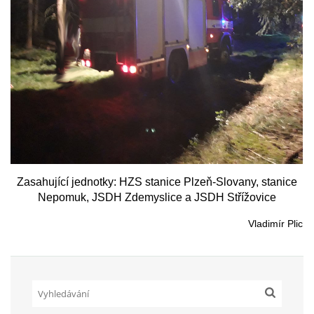
SH ČMS - SDH STŘÍŽOVICE
Střížovice 157, 332 07
IČO: 49183516
číslo účtu: 193707116/0300
datové schránky: d3twtd3
Starosta sboru: Vladimír Plic
tel: +420 603 789 645
email: PlicVlada@seznam.cz
Zasahující jednotky: HZS stanice Plzeň-Slovany, stanice
Nepomuk, JSDH Zdemyslice a JSDH Střížovice
© 2026 eStránky.cz
|
Tisk
|
Aktualizováno: 5. 8. 2026
|
Nahoru ↑
Vladimír Plic