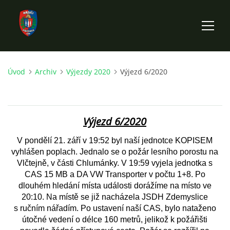
Úvod
Archiv
Výjezdy 2020
Výjezd 6/2020
ÚVOD
HISTORIE SBORU
Výjezd 6/2020
VÝKONNÝ VÝBOR SBORU
V pondělí 21. září v 19:52 byl naší jednotce KOPISEM
vyhlášen poplach. Jednalo se o požár lesního porostu na
Vlčtejně, v části Chlumánky. V 19:59 vyjela jednotka s
DOKUMENTY
CAS 15 MB a DA VW Transporter v počtu 1+8. Po
dlouhém hledání místa události dorážíme na místo ve
20:10. Na místě se již nacházela JSDH Zdemyslice
VÝJEZDOVÁ JEDNOTKA
s ručním nářadím. Po ustavení naší CAS, bylo nataženo
útočné vedení o délce 160 metrů, jelikož k požářišti
FOTOGALERIE