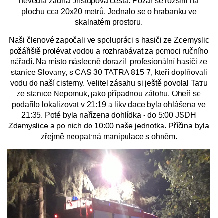
nevedla žádná přístupová cesta. Požár se rozšířil na
plochu cca 20x20 metrů. Jednalo se o hrabanku ve
skalnatém prostoru.
PLÁNOVANÉ AKCE
Naši členové započali ve spolupráci s hasiči ze Zdemyslic
požářiště prolévat vodou a rozhrabávat za pomoci ručního
PROBĚHLÉ AKCE
nářadí. Na místo následně dorazili profesionální hasiči ze
stanice Slovany, s CAS 30 TATRA 815-7, kteří doplňovali
vodu do naší cisterny. Velitel zásahu si ještě povolal Tatru
KROUŽEK MH
ze stanice Nepomuk, jako případnou zálohu. Oheň se
podařilo lokalizovat v 21:19 a likvidace byla ohlášena ve
21:35. Poté byla nařízena dohlídka - do 5:00 JSDH
DESATERO
Zdemyslice a po nich do 10:00 naše jednotka. Příčina byla
zřejmě neopatrná manipulace s ohněm.
SVATÝ FLORIÁN
MODLITBA HASIČE
ARCHIV