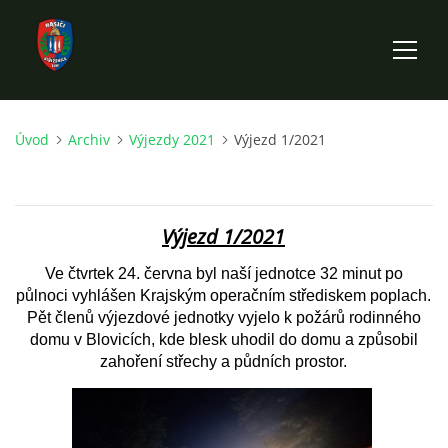
Úvod
Archiv
Výjezdy 2021
Výjezd 1/2021
ÚVOD
HISTORIE SBORU
Výjezd 1/2021
VÝKONNÝ VÝBOR SBORU
Ve čtvrtek 24. června byl naší jednotce 32 minut po
půlnoci vyhlášen Krajským operačním střediskem poplach.
Pět členů výjezdové jednotky vyjelo k požárů rodinného
DOKUMENTY
domu v Blovicích, kde blesk uhodil do domu a způsobil
zahoření střechy a půdních prostor.
VÝJEZDOVÁ JEDNOTKA
FOTOGALERIE