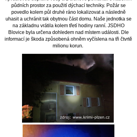
půdních prostor za použití dýchací techniky. Požár se
povedlo kolem půl druhé ráno lokalizovat a následně
SH ČMS - SDH STŘÍŽOVICE
uhasit a uchránit tak obytnou část domu. Naše jednotka se
na základnu vrátila kolem třetí hodiny ranní. JSDHO
Střížovice 157, 332 07
IČO: 49183516
Blovice byla určena dohledem nad místem události. Dle
číslo účtu: 193707116/0300
informací je škoda způsobená ohněm vyčíslena na tři čtvrtě
datové schránky: d3twtd3
milionu korun.
Starosta sboru: Vladimír Plic
tel: +420 603 789 645
email: PlicVlada@seznam.cz
© 2026 eStránky.cz
|
Tisk
|
Aktualizováno: 5. 8. 2026
|
Nahoru ↑