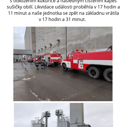
s odklízením kukuřice a následným čištěním kapes
sušičky obilí. Likvidace události proběhla v 17 hodin a
11 minut a naše jednotka se zpět na základnu vrátila
PLÁNOVANÉ AKCE
v 17 hodin a 31 minut.
PROBĚHLÉ AKCE
KROUŽEK MH
DESATERO
SVATÝ FLORIÁN
MODLITBA HASIČE
ARCHIV