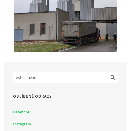
SH ČMS - SDH STŘÍŽOVICE
Střížovice 157, 332 07
IČO: 49183516
číslo účtu: 193707116/0300
datové schránky: d3twtd3
Starosta sboru: Vladimír Plic
tel: +420 603 789 645
email: PlicVlada@seznam.cz
© 2026 eStránky.cz
|
Tisk
|
Aktualizováno: 5. 8. 2026
|
Nahoru ↑
OBLÍBENÉ ODKAZY
Facebook
Instagram