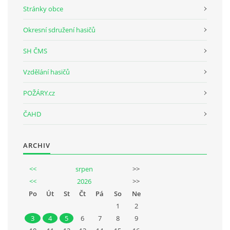
Stránky obce
Okresní sdružení hasičů
SH ČMS
Vzdělání hasičů
POŽÁRY.cz
ČAHD
ARCHIV
<<
srpen
>>
<<
2026
>>
Po
Út
St
Čt
Pá
So
Ne
1
2
3
4
5
6
7
8
9