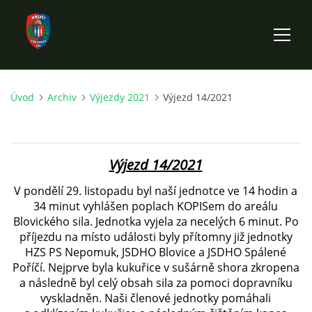
Úvod
Archiv
Výjezdy 2021
Výjezd 14/2021
ÚVOD
HISTORIE SBORU
Výjezd 14/2021
VÝKONNÝ VÝBOR SBORU
V pondělí 29. listopadu byl naší jednotce ve 14 hodin a
34 minut vyhlášen poplach KOPISem do areálu
Blovického sila. Jednotka vyjela za necelých 6 minut. Po
DOKUMENTY
příjezdu na místo události byly přítomny již jednotky
HZS PS Nepomuk, JSDHO Blovice a JSDHO Spálené
Poříčí. Nejprve byla kukuřice v sušárně shora zkropena
VÝJEZDOVÁ JEDNOTKA
a následně byl celý obsah sila za pomoci dopravníku
vyskladněn. Naši členové jednotky pomáhali
FOTOGALERIE