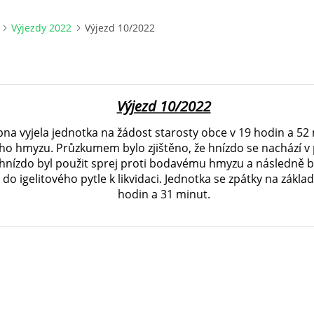
Výjezdy 2022
Výjezd 10/2022
Výjezd 10/2022
pna vyjela jednotka na žádost starosty obce v 19 hodin a 52 m
o hmyzu. Průzkumem bylo zjištěno, že hnízdo se nachází v
 hnízdo byl použit sprej proti bodavému hmyzu a následně b
 do igelitového pytle k likvidaci. Jednotka se zpátky na základ
hodin a 31 minut.