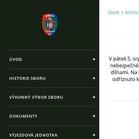
Úvod
Archiv
V pátek 5. sr
ÚVOD
nebezpečnéh
dílnami. Na
HISTORIE SBORU
odříznuto k
VÝKONNÝ VÝBOR SBORU
DOKUMENTY
VÝJEZDOVÁ JEDNOTKA