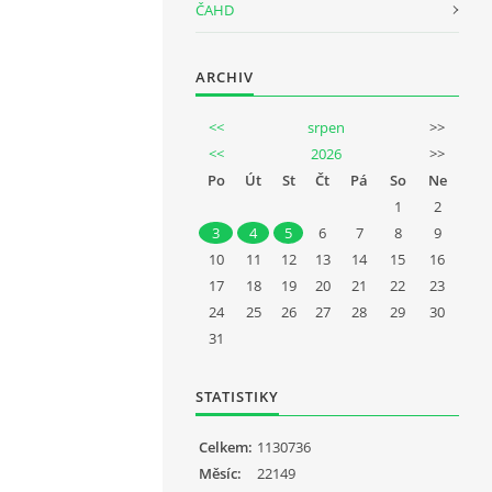
ČAHD
ARCHIV
<<
srpen
>>
<<
2026
>>
Po
Út
St
Čt
Pá
So
Ne
1
2
3
4
5
6
7
8
9
10
11
12
13
14
15
16
17
18
19
20
21
22
23
24
25
26
27
28
29
30
31
STATISTIKY
Celkem:
1130736
Měsíc:
22149