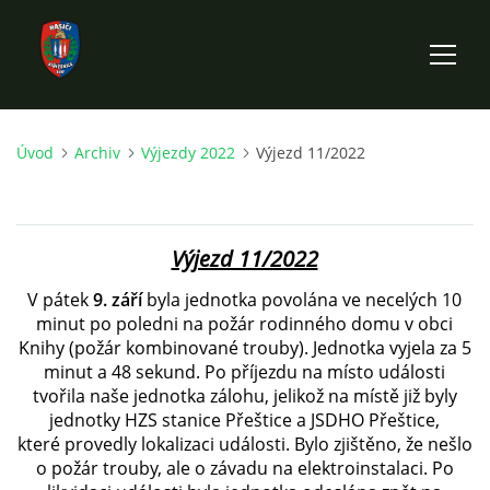
Úvod
Archiv
Výjezdy 2022
Výjezd 11/2022
ÚVOD
HISTORIE SBORU
Výjezd 11/2022
VÝKONNÝ VÝBOR SBORU
V pátek
9. září
byla jednotka povolána ve necelých 10
minut po poledni na požár rodinného domu v obci
Knihy (požár kombinované trouby). Jednotka vyjela za 5
DOKUMENTY
minut a 48 sekund. Po příjezdu na místo události
tvořila naše jednotka zálohu, jelikož na místě již byly
jednotky HZS stanice Přeštice a JSDHO Přeštice,
VÝJEZDOVÁ JEDNOTKA
které provedly lokalizaci události. Bylo zjištěno, že nešlo
o požár trouby, ale o závadu na elektroinstalaci. Po
FOTOGALERIE