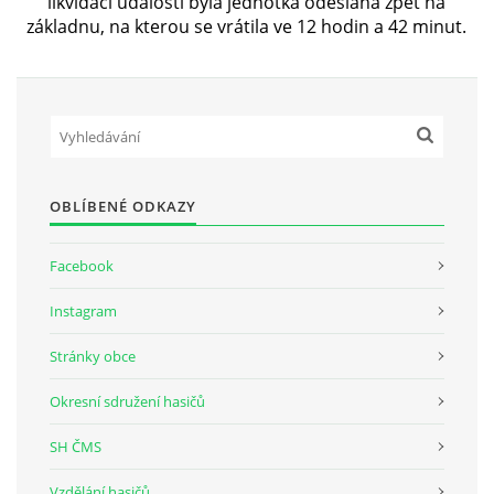
likvidaci události byla jednotka odeslána zpět na
základnu, na kterou se vrátila ve 12 hodin a 42 minut.
PLÁNOVANÉ AKCE
PROBĚHLÉ AKCE
KROUŽEK MH
OBLÍBENÉ ODKAZY
Facebook
DESATERO
Instagram
SVATÝ FLORIÁN
Stránky obce
MODLITBA HASIČE
Okresní sdružení hasičů
SH ČMS
ARCHIV
Vzdělání hasičů