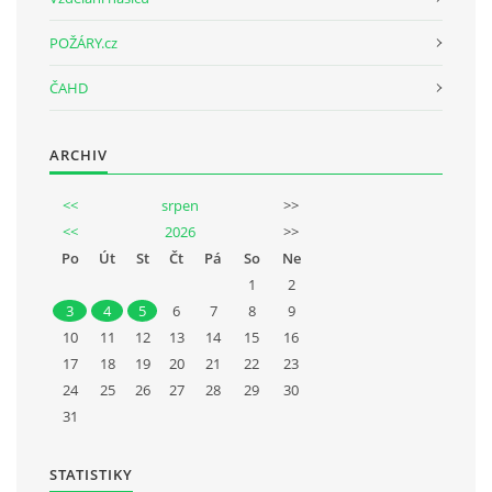
POŽÁRY.cz
SH ČMS - SDH STŘÍŽOVICE
ČAHD
Střížovice 157, 332 07
IČO: 49183516
číslo účtu: 193707116/0300
ARCHIV
datové schránky: d3twtd3
Starosta sboru: Vladimír Plic
<<
srpen
>>
tel: +420 603 789 645
<<
2026
>>
email: PlicVlada@seznam.cz
Po
Út
St
Čt
Pá
So
Ne
1
2
3
4
5
6
7
8
9
© 2026 eStránky.cz
|
Tisk
|
Aktualizováno: 5. 8. 2026
|
Nahoru ↑
10
11
12
13
14
15
16
17
18
19
20
21
22
23
24
25
26
27
28
29
30
31
STATISTIKY