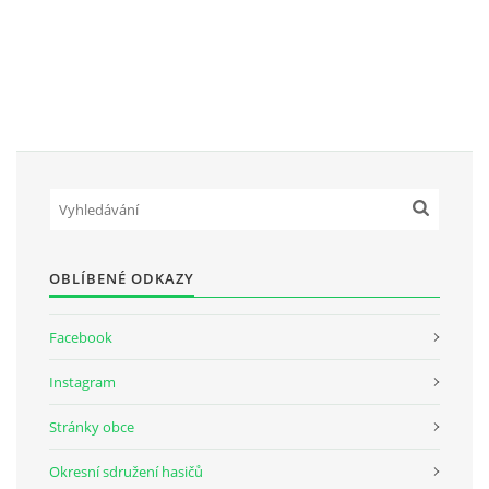
SH ČMS - SDH STŘÍŽOVICE
Střížovice 157, 332 07
IČO: 49183516
číslo účtu: 193707116/0300
datové schránky: d3twtd3
Starosta sboru: Vladimír Plic
tel: +420 603 789 645
email: PlicVlada@seznam.cz
OBLÍBENÉ ODKAZY
© 2026 eStránky.cz
|
Tisk
|
Aktualizováno: 5. 8. 2026
|
Nahoru ↑
Facebook
Instagram
Stránky obce
Okresní sdružení hasičů