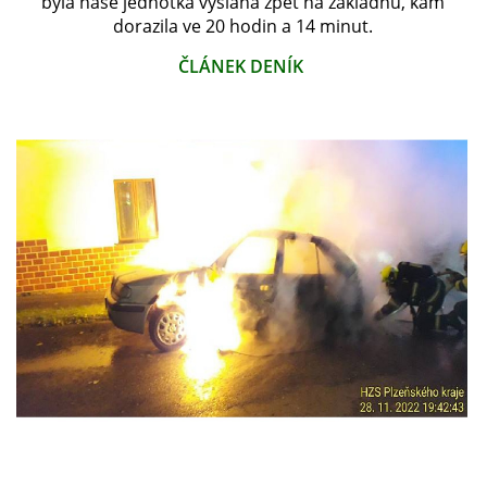
byla naše jednotka vyslána zpět na základnu, kam
dorazila ve 20 hodin a 14 minut.
PLÁNOVANÉ AKCE
ČLÁNEK DENÍK
PROBĚHLÉ AKCE
KROUŽEK MH
DESATERO
SVATÝ FLORIÁN
MODLITBA HASIČE
ARCHIV