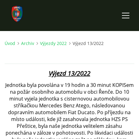
Úvod
Archiv
Výjezdy 2022
Výjezd 13/2022
ÚVOD
HISTORIE SBORU
Výjezd 13/2022
VÝKONNÝ VÝBOR SBORU
Jednotka byla povolána v 19 hodin a 30 minut KOPISem
na požár osobního automobilu v obci Řenče. Do 10
minut vyjela jednotka s cisternovou automobilovou
DOKUMENTY
stříkačkou Mercedes Benz Atego, následovanou
dopravním automobilem Fiat Ducato. Po příjezdu na
místo události, kde již zasahovala jednotka HZS PS
VÝJEZDOVÁ JEDNOTKA
Přeštice,
byla
naše jednotka velitelem zásahu
ponechána v záloze v pohotovosti. Po likvidaci události
FOTOGALERIE