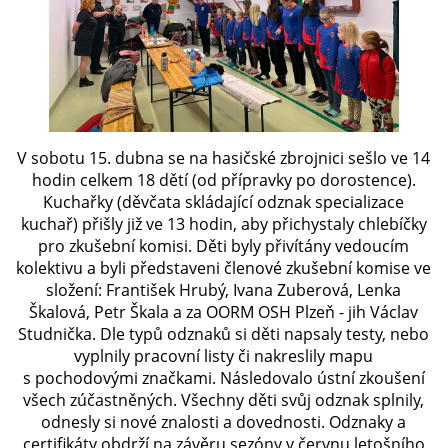
SH ČMS - SDH STŘÍŽOVICE
Střížovice 157, 332 07
IČO: 49183516
číslo účtu: 193707116/0300
datové schránky: d3twtd3
V sobotu 15. dubna se na hasičské zbrojnici sešlo ve 14
hodin celkem 18 dětí (od přípravky po dorostence).
Starosta sboru: Vladimír Plic
Kuchařky (děvčata skládající odznak specializace
tel: +420 603 789 645
kuchař) přišly již ve 13 hodin, aby přichystaly chlebíčky
email: PlicVlada@seznam.cz
pro zkušební komisi. Děti byly přivítány vedoucím
kolektivu a byli představeni členové zkušební komise ve
složení: František Hrubý, Ivana Zuberová, Lenka
© 2026 eStránky.cz
|
Tisk
|
Aktualizováno: 5. 8. 2026
|
Nahoru ↑
Škalová, Petr Škala a za OORM OSH Plzeň - jih Václav
Studnička. Dle typů odznaků si děti napsaly testy, nebo
vyplnily pracovní listy či nakreslily mapu
s pochodovými značkami. Následovalo ústní zkoušení
všech zúčastněných. Všechny děti svůj odznak splnily,
odnesly si nové znalosti a dovednosti. Odznaky a
certifikáty obdrží na závěru sezóny v červnu letošního