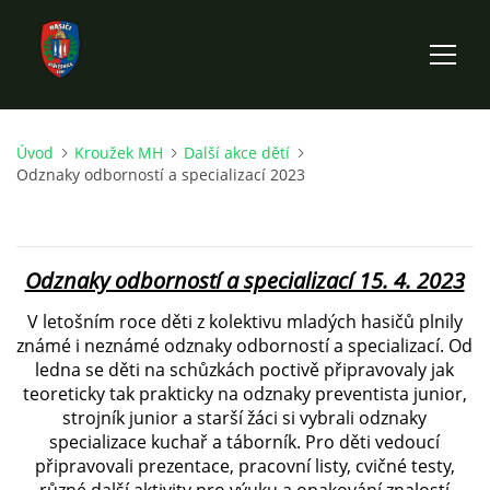
Úvod
Kroužek MH
Další akce dětí
ÚVOD
Odznaky odborností a specializací 2023
HISTORIE SBORU
Odznaky odborností a specializací 15. 4. 2023
VÝKONNÝ VÝBOR SBORU
V letošním roce děti z kolektivu mladých hasičů plnily
známé i neznámé odznaky odborností a specializací. Od
DOKUMENTY
ledna se děti na schůzkách poctivě připravovaly jak
teoreticky tak prakticky na odznaky preventista junior,
strojník junior a starší žáci si vybrali odznaky
VÝJEZDOVÁ JEDNOTKA
specializace kuchař a táborník. Pro děti vedoucí
připravovali prezentace, pracovní listy, cvičné testy,
FOTOGALERIE