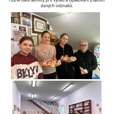
různé další aktivity pro výuku a opakování znalostí
daných odznaků.
PLÁNOVANÉ AKCE
PROBĚHLÉ AKCE
KROUŽEK MH
DESATERO
SVATÝ FLORIÁN
MODLITBA HASIČE
ARCHIV