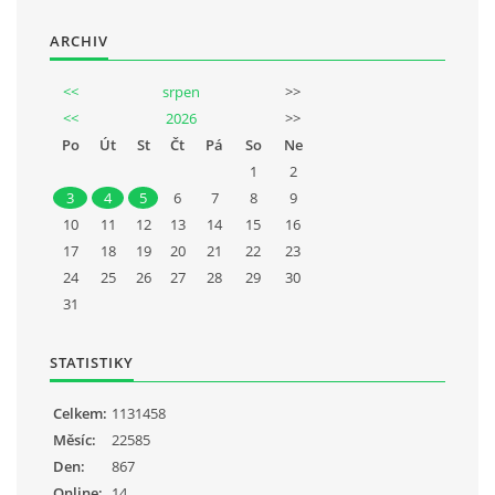
ARCHIV
<<
srpen
>>
<<
2026
>>
Po
Út
St
Čt
Pá
So
Ne
1
2
3
4
5
6
7
8
9
10
11
12
13
14
15
16
17
18
19
20
21
22
23
24
25
26
27
28
29
30
31
STATISTIKY
Celkem:
1131458
Měsíc:
22585
Den:
867
Online:
14