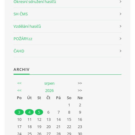
Okresní sdružení hasičů
SH ČMS
Vzdělání hasičů
POŽÁRY.cz
ČAHD
ARCHIV
<<
srpen
>>
<<
2026
>>
Po
Út
St
Čt
Pá
So
Ne
1
2
3
4
5
6
7
8
9
10
11
12
13
14
15
16
17
18
19
20
21
22
23
24
25
26
27
28
29
30