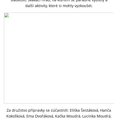
další aktivity, které si mohly vyzkoušet.
PLÁNOVANÉ AKCE
PROBĚHLÉ AKCE
KROUŽEK MH
DESATERO
SVATÝ FLORIÁN
MODLITBA HASIČE
Za družstvo přípravky se zúčastnili: Eliška Šestáková, Hanča
ARCHIV
Kokošková, Ema Dvořáková, Kačka Moudrá, Lucinka Moudrá,