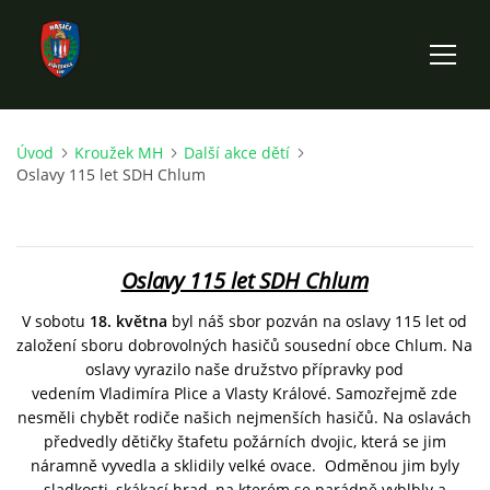
Úvod
Kroužek MH
Další akce dětí
ÚVOD
Oslavy 115 let SDH Chlum
HISTORIE SBORU
Oslavy 115 let SDH Chlum
VÝKONNÝ VÝBOR SBORU
V sobotu
18. května
byl náš sbor pozván na oslavy 115 let od
založení sboru dobrovolných hasičů sousední obce Chlum. Na
DOKUMENTY
oslavy vyrazilo naše družstvo přípravky pod
vedením
Vladimíra Plice a Vlasty Králové. Samozřejmě zde
nesměli chybět rodiče našich nejmenších hasičů. Na oslavách
VÝJEZDOVÁ JEDNOTKA
předvedly dětičky štafetu požárních dvojic, která se jim
náramně vyvedla a sklidily velké ovace. Odměnou jim byly
FOTOGALERIE
sladkosti, skákací hrad, na kterém se parádně vyblbly a