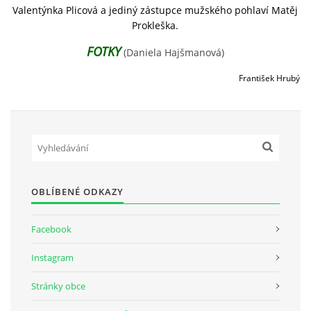
Valentýnka Plicová a jediný zástupce mužského pohlaví Matěj
Prokleška.
SH ČMS - SDH STŘÍŽOVICE
FOTKY
(Daniela Hajšmanová)
Střížovice 157, 332 07
IČO: 49183516
František Hrubý
číslo účtu: 193707116/0300
datové schránky: d3twtd3
Starosta sboru: Vladimír Plic
tel: +420 603 789 645
email: PlicVlada@seznam.cz
OBLÍBENÉ ODKAZY
© 2026 eStránky.cz
|
Tisk
|
Aktualizováno: 5. 8. 2026
|
Nahoru ↑
Facebook
Instagram
Stránky obce