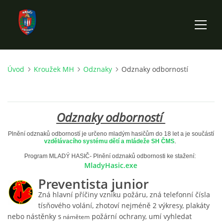
Úvod
Kroužek MH
Odznaky
Odznaky odborností
ÚVOD
HISTORIE SBORU
Odznaky odborností
VÝKONNÝ VÝBOR SBORU
Plnění odznaků odborností je určeno mladým hasičům do 18 let a je součástí
vzdělávacího systému dětí a mládeže SH ČMS
.
Program MLADÝ HASIČ- Plnění odznaků odbornosti ke stažení:
DOKUMENTY
MladyHasic.exe
Preventista junior
VÝJEZDOVÁ JEDNOTKA
Zná hlavní příčiny vzniku požáru, zná telefonní čísla
tísňového volání, zhotoví nejméně 2 výkresy, plakáty
nebo nástěnky s
požární ochrany, umí vyhledat
námětem
FOTOGALERIE