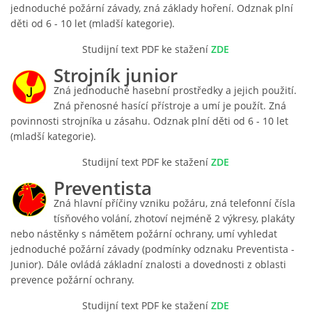
jednoduché požární závady, zná základy hoření. Odznak plní
děti od 6 - 10 let (mladší kategorie).
PLÁNOVANÉ AKCE
Studijní text PDF ke stažení
ZDE
Strojník junior
PROBĚHLÉ AKCE
Zná jednoduché hasební prostředky a jejich použití.
Zná přenosné hasící přístroje a umí je použít. Zná
povinnosti strojníka u zásahu. Odznak plní děti od 6 - 10 let
KROUŽEK MH
(mladší kategorie).
Studijní t
ext PDF ke stažení
ZDE
DESATERO
Preventista
Zná hlavní příčiny vzniku požáru, zná telefonní čísla
SVATÝ FLORIÁN
tísňového volání, zhotoví nejméně 2 výkresy, plakáty
nebo nástěnky s námětem požární ochrany, umí vyhledat
jednoduché požární závady (podmínky odznaku Preventista -
MODLITBA HASIČE
Junior). Dále ovládá základní znalosti a dovednosti z oblasti
prevence požární ochrany.
ARCHIV
Studijní t
ext PDF ke stažení
ZDE