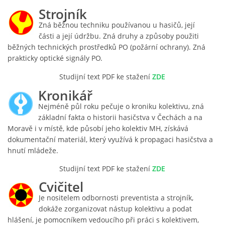
Strojník
Zná běžnou techniku používanou u hasičů, její
SH ČMS - SDH STŘÍŽOVICE
části a její údržbu. Zná druhy a způsoby použiti
Střížovice 157, 332 07
běžných technických prostředků PO (požární ochrany). Zná
IČO: 49183516
prakticky optické signály PO.
číslo účtu: 193707116/0300
datové schránky: d3twtd3
Studijní t
ext PDF ke stažení
ZDE
Kronikář
Starosta sboru: Vladimír Plic
tel: +420 603 789 645
Nejméně půl roku pečuje o kroniku kolektivu, zná
email: PlicVlada@seznam.cz
základní fakta o historii hasičstva v Čechách a na
Moravě i v místě, kde působí jeho kolektiv MH, získává
dokumentační materiál, který využívá k propagaci hasičstva a
© 2026 eStránky.cz
|
Tisk
|
Aktualizováno: 5. 8. 2026
|
Nahoru ↑
hnutí mládeže.
Studijní t
ext PDF ke stažení
ZDE
Cvičitel
Je nositelem odbornosti preventista a strojník,
dokáže zorganizovat nástup kolektivu a podat
hlášení, je pomocníkem vedoucího při práci s kolektivem,