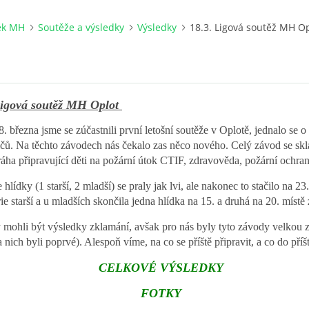
ek MH
Soutěže a výsledky
Výsledky
18.3. Ligová soutěž MH O
Ligová soutěž MH Oplot
. března jsme se zúčastnili první letošní soutěže v Oplotě, jednalo se o
čů. Na těchto závodech nás čekalo zas něco nového. Celý závod se skl
dráha připravující děti na požární útok CTIF, zdravověda, požární ochra
hlídky (1 starší, 2 mladší) se praly jak lvi, ale nakonec to stačilo na 23
ie starší a u mladších skončila jedna hlídka na 15. a druhá na 20. místě
mohli být výsledky zklamání, avšak pro nás byly tyto závody velkou z
 nich byli poprvé). Alespoň víme, na co se příště připravit, a co do příšt
CELKOVÉ VÝSLEDKY
FOTKY