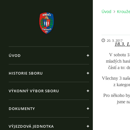
Úvod
Krouž
20. 3. 2017
18.3. 
V sobotu 18
ÚVOD
mladých hasi
částí a to: 
HISTORIE SBORU
Všechny 3 naše 
z kategor
VÝKONNÝ VÝBOR SBORU
Pro někoho by 
jsme na
DOKUMENTY
VÝJEZDOVÁ JEDNOTKA