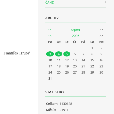
ČAHD
ARCHIV
<<
srpen
>>
<<
2026
>>
Po
Út
St
Čt
Pá
So
Ne
1
2
František Hrubý
3
4
5
6
7
8
9
10
11
12
13
14
15
16
17
18
19
20
21
22
23
24
25
26
27
28
29
30
31
STATISTIKY
Celkem:
1130128
Měsíc:
21911