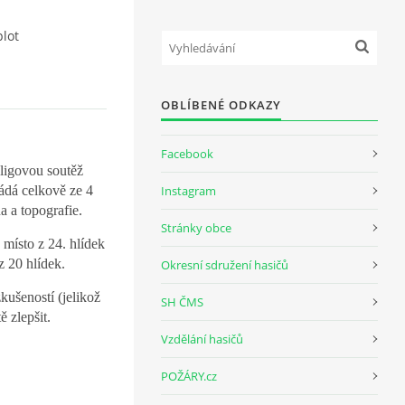
plot
OBLÍBENÉ ODKAZY
Facebook
 ligovou soutěž
ádá celkově ze 4
Instagram
na a topografie.
Stránky obce
. místo z 24. hlídek
 z 20 hlídek.
Okresní sdružení hasičů
kušeností (jelikož
SH ČMS
ě zlepšit.
Vzdělání hasičů
POŽÁRY.cz