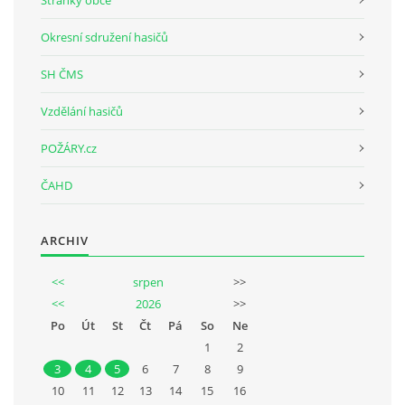
Stránky obce
Okresní sdružení hasičů
SH ČMS
Vzdělání hasičů
POŽÁRY.cz
ČAHD
ARCHIV
<<
srpen
>>
<<
2026
>>
Po
Út
St
Čt
Pá
So
Ne
1
2
3
4
5
6
7
8
9
10
11
12
13
14
15
16