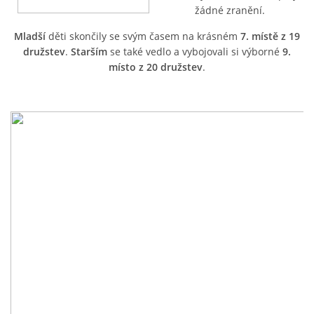
žádné zranění.
Mladší
děti skončily se svým časem na krásném
7. místě z 19
SH ČMS - SDH STŘÍŽOVICE
družstev
.
Starším
se také vedlo a vybojovali si výborné
9.
Střížovice 157, 332 07
místo z 20 družstev
.
IČO: 49183516
číslo účtu: 193707116/0300
datové schránky: d3twtd3
Starosta sboru: Vladimír Plic
tel: +420 603 789 645
email: PlicVlada@seznam.cz
© 2026 eStránky.cz
|
Tisk
|
Aktualizováno: 5. 8. 2026
|
Nahoru ↑