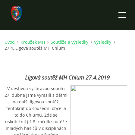
Úvod
Kroužek MH
Soutěže a výsledky
Výsledky
ÚVOD
27.4. Ligová soutěž MH Chlum
HISTORIE SBORU
Ligová soutěž MH Chlum 27.4.2019
VÝKONNÝ VÝBOR SBORU
V deštivou sychravou sobotu
27. dubna jsme vyrazili s dětmi
DOKUMENTY
na další ligovou soutěž,
tentokrát do sousední obce, a
to do Chlumu. Zde se
VÝJEZDOVÁ JEDNOTKA
uskutečnil již 8. ročník soutěže
mladých hasičů v disciplínách
FOTOGALERIE
požární útok a štafeta