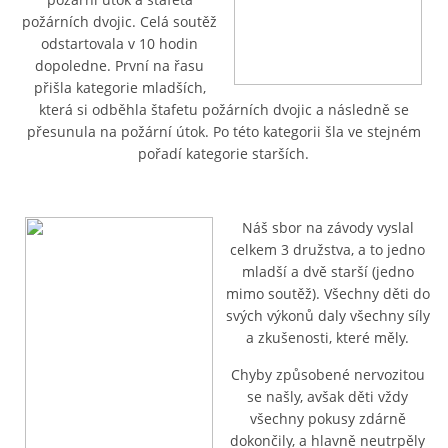
požárních dvojic. Celá soutěž
odstartovala v 10 hodin
PLÁNOVANÉ AKCE
dopoledne. První na řasu
přišla kategorie mladších,
která si odběhla štafetu požárních dvojic a následně se
PROBĚHLÉ AKCE
přesunula na požární útok. Po této kategorii šla ve stejném
pořadí kategorie starších.
KROUŽEK MH
Náš sbor na závody vyslal
DESATERO
celkem 3 družstva, a to jedno
mladší a dvě starší (jedno
mimo soutěž). Všechny děti do
SVATÝ FLORIÁN
svých výkonů daly všechny síly
a zkušenosti, které měly.
MODLITBA HASIČE
Chyby způsobené nervozitou
se našly, avšak děti vždy
všechny pokusy zdárně
ARCHIV
dokončily, a hlavně neutrpěly