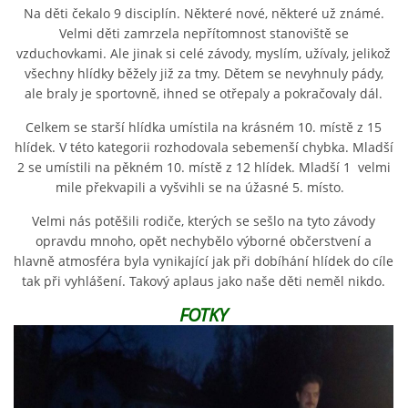
Na děti čekalo 9 disciplín. Některé nové, některé už známé.
Velmi děti zamrzela nepřítomnost stanoviště se
vzduchovkami. Ale jinak si celé závody, myslím, užívaly, jelikož
PLÁNOVANÉ AKCE
všechny hlídky běžely již za tmy. Dětem se nevyhnuly pády,
ale braly je sportovně, ihned se otřepaly a pokračovaly dál.
PROBĚHLÉ AKCE
Celkem se starší hlídka umístila na krásném 10. místě z 15
hlídek. V této kategorii rozhodovala sebemenší chybka. Mladší
KROUŽEK MH
2 se umístili na pěkném 10. místě z 12 hlídek. Mladší 1 velmi
mile překvapili a vyšvihli se na úžasné 5. místo.
DESATERO
Velmi nás potěšili rodiče, kterých se sešlo na tyto závody
opravdu mnoho, opět nechybělo výborné občerstvení a
hlavně atmosféra byla vynikající jak při dobíhání hlídek do cíle
SVATÝ FLORIÁN
tak při vyhlášení. Takový aplaus jako naše děti neměl nikdo.
FOTKY
MODLITBA HASIČE
ARCHIV