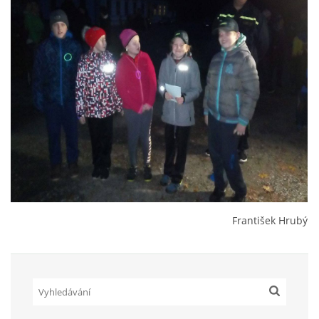
SH ČMS - SDH STŘÍŽOVICE
Střížovice 157, 332 07
IČO: 49183516
číslo účtu: 193707116/0300
datové schránky: d3twtd3
Starosta sboru: Vladimír Plic
tel: +420 603 789 645
email: PlicVlada@seznam.cz
© 2026 eStránky.cz
|
Tisk
|
Aktualizováno: 5. 8. 2026
|
Nahoru ↑
František Hrubý