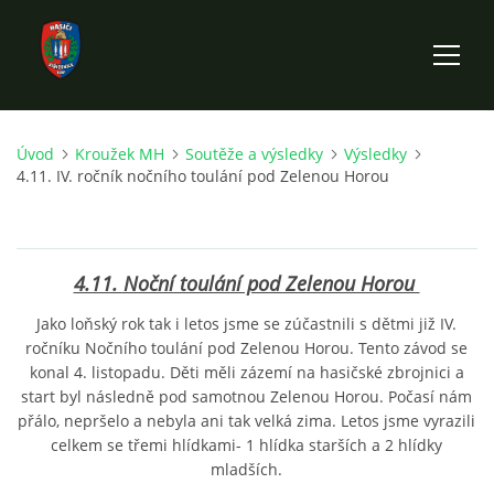
Úvod
Kroužek MH
Soutěže a výsledky
Výsledky
ÚVOD
4.11. IV. ročník nočního toulání pod Zelenou Horou
HISTORIE SBORU
4.11. Noční toulání pod Zelenou Horou
VÝKONNÝ VÝBOR SBORU
Jako loňský rok tak i letos jsme se zúčastnili s dětmi již IV.
ročníku Nočního toulání pod Zelenou Horou. Tento závod se
DOKUMENTY
konal 4. listopadu. Děti měli zázemí na hasičské zbrojnici a
start byl následně pod samotnou Zelenou Horou. Počasí nám
přálo, nepršelo a nebyla ani tak velká zima. Letos jsme vyrazili
VÝJEZDOVÁ JEDNOTKA
celkem se třemi hlídkami- 1 hlídka starších a 2 hlídky
mladších.
FOTOGALERIE