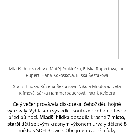
SH ČMS - SDH STŘÍŽOVICE
Střížovice 157, 332 07
IČO: 49183516
číslo účtu: 193707116/0300
datové schránky: d3twtd3
Starosta sboru: Vladimír Plic
tel: +420 603 789 645
email: PlicVlada@seznam.cz
Mladší hlídka zleva: Matěj Prokleška, Eliška Rupertová, Jan
Rupert, Hana Kokošková, Eliška Šestáková
Starší hlídka: Růžena Šestáková, Nikola Milotová, Iveta
© 2026 eStránky.cz
|
Tisk
|
Aktualizováno: 5. 8. 2026
|
Nahoru ↑
Klímová, Šárka Hammerbauerová, Patrik Kvídera
Celý večer provázela diskotéka, čehož děti hojně
využívaly. Vyhlášení výsledků soutěže proběhlo těsně
před půlnocí.
Mladší hlídka
obsadila krásné
7 místo
,
starší
děti se svým krásným výkonem urvaly dělené
8
místo
s SDH Blovice. Obě jmenované hlídky