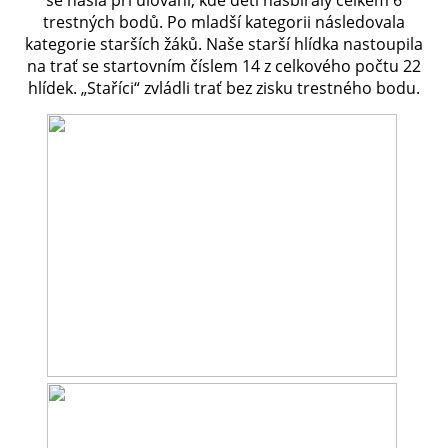
se našla při ulování, kde děti nasbíraly celkem 6
trestných bodů. Po mladší kategorii následovala
kategorie starších žáků. Naše starší hlídka nastoupila
PLÁNOVANÉ AKCE
na trať se startovním číslem 14 z celkového počtu 22
hlídek. „Staříci“ zvládli trať bez zisku trestného bodu.
PROBĚHLÉ AKCE
KROUŽEK MH
DESATERO
SVATÝ FLORIÁN
MODLITBA HASIČE
ARCHIV