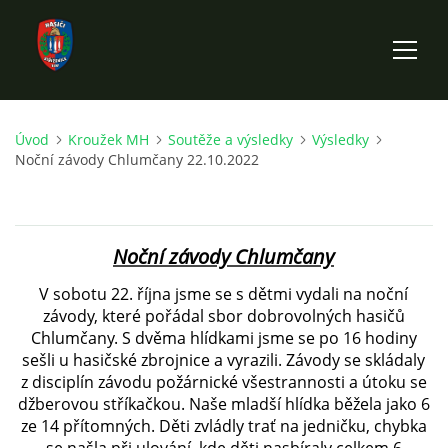
Úvod
Kroužek MH
Soutěže a výsledky
Výsledky
ÚVOD
Noční závody Chlumčany 22.10.2022
HISTORIE SBORU
Noční závody Chlumčany
VÝKONNÝ VÝBOR SBORU
V sobotu 22. října jsme se s dětmi vydali na noční
závody, které pořádal sbor dobrovolných hasičů
DOKUMENTY
Chlumčany. S dvěma hlídkami jsme se po 16 hodiny
sešli u hasičské zbrojnice a vyrazili. Závody se skládaly
z disciplín závodu požárnické všestrannosti a útoku se
VÝJEZDOVÁ JEDNOTKA
džberovou stříkačkou. Naše mladší hlídka běžela jako 6
ze 14 přítomných. Děti zvládly trať na jedničku, chybka
FOTOGALERIE