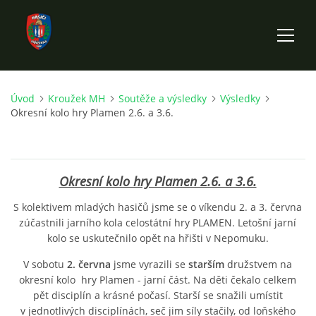
Úvod
Kroužek MH
Soutěže a výsledky
Výsledky
ÚVOD
Okresní kolo hry Plamen 2.6. a 3.6.
HISTORIE SBORU
Okresní kolo hry Plamen 2.6. a 3.6.
VÝKONNÝ VÝBOR SBORU
S kolektivem mladých hasičů jsme se o víkendu 2. a 3. června
zúčastnili jarního kola celostátní hry PLAMEN. Letošní jarní
DOKUMENTY
kolo se uskutečnilo opět na hřišti v Nepomuku.
V sobotu
2. června
jsme vyrazili se
starším
družstvem na
VÝJEZDOVÁ JEDNOTKA
okresní kolo hry Plamen - jarní část. Na děti čekalo celkem
pět disciplín a krásné počasí. Starší se snažili umístit
v jednotlivých disciplínách, seč jim síly stačily, od loňského
FOTOGALERIE