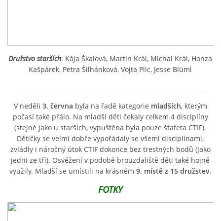
SH ČMS - SDH STŘÍŽOVICE
Střížovice 157, 332 07
IČO: 49183516
Družstvo starších
: Kája Škalová, Martin Král, Michal Král, Honza
číslo účtu: 193707116/0300
Kašpárek, Petra Šilhánková, Vojta Plic, Jesse Blüml
datové schránky: d3twtd3
________________________________________________________________
Starosta sboru: Vladimír Plic
tel: +420 603 789 645
V neděli
3. června
byla na řadě kategorie
mladších
, kterým
email: PlicVlada@seznam.cz
počasí také přálo. Na mladší děti čekaly celkem 4 disciplíny
(stejné jako u starších, vypuštěna byla pouze štafeta CTIF).
Dětičky se velmi dobře vypořádaly se všemi disciplínami,
© 2026 eStránky.cz
|
Tisk
|
Aktualizováno: 5. 8. 2026
|
Nahoru ↑
zvládly i náročný útok CTIF dokonce bez trestných bodů (jako
jedni ze tří). Osvěžení v podobě brouzdaliště děti také hojně
využily. Mladší se umístili na krásném
9. místě z 15 družstev
.
FOTKY