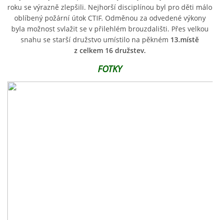
roku se výrazně zlepšili. Nejhorší disciplínou byl pro děti málo
oblíbený požární útok CTIF. Odměnou za odvedené výkony
byla možnost svlažit se v přilehlém brouzdališti. Přes velkou
PLÁNOVANÉ AKCE
snahu se starší družstvo umístilo na pěkném
13.místě
z celkem 16 družstev.
PROBĚHLÉ AKCE
FOTKY
KROUŽEK MH
DESATERO
SVATÝ FLORIÁN
MODLITBA HASIČE
ARCHIV