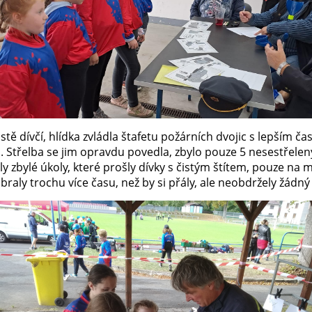
čistě dívčí, hlídka zvládla štafetu požárních dvojic s lepším č
h. Střelba se jim opravdu povedla, zbylo pouze 5 nesestřelen
y zbylé úkoly, které prošly dívky s čistým štítem, pouze na
braly trochu více času, než by si přály, ale neobdržely žádný