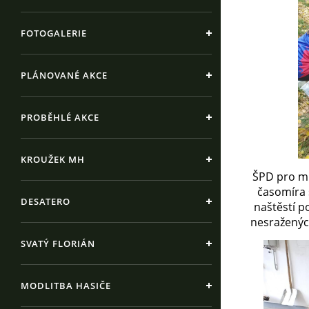
FOTOGALERIE
PLÁNOVANÉ AKCE
PROBĚHLÉ AKCE
KROUŽEK MH
ŠPD pro ml
časomíra 
DESATERO
naštěstí p
nesražených
SVATÝ FLORIÁN
MODLITBA HASIČE