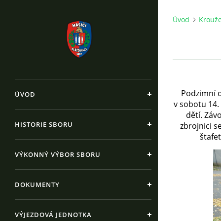
Úvod
Krouž
Podzimní o
ÚVOD
v sobotu 14. 
dětí. Záv
HISTORIE SBORU
zbrojnici s
štafe
VÝKONNÝ VÝBOR SBORU
DOKUMENTY
VÝJEZDOVÁ JEDNOTKA