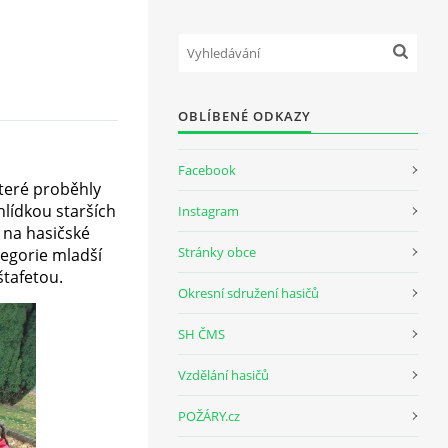
OBLÍBENÉ ODKAZY
Facebook
teré proběhly
hlídkou starších
Instagram
 na hasičské
Stránky obce
tegorie mladší
štafetou.
Okresní sdružení hasičů
SH ČMS
Vzdělání hasičů
POŽÁRY.cz