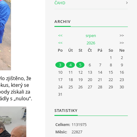
ČAHD
ARCHIV
<<
srpen
>>
<<
2026
>>
Po
Út
St
Čt
Pá
So
Ne
1
2
3
4
5
6
7
8
9
10
11
12
13
14
15
16
o zjištěno, že
17
18
19
20
21
22
23
kus, který se
24
25
26
27
28
29
30
ody získali za
31
ádly s „nulou“.
STATISTIKY
Celkem:
1131975
Měsíc:
22827