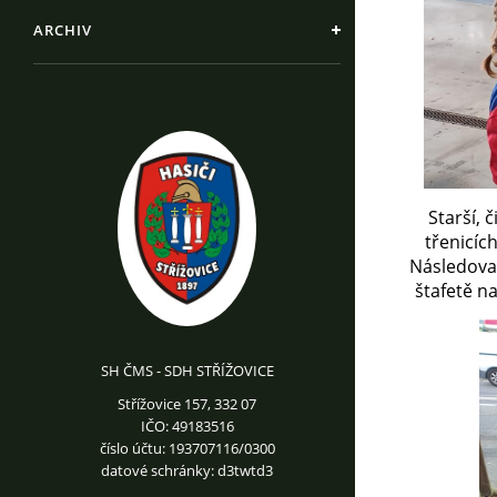
ARCHIV
Starší, 
třenicíc
Následoval
štafetě na
SH ČMS - SDH STŘÍŽOVICE
Střížovice 157, 332 07
IČO: 49183516
číslo účtu: 193707116/0300
datové schránky: d3twtd3