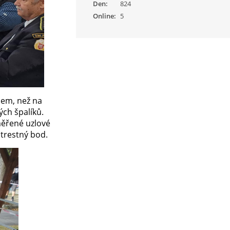
Den:
824
Online:
5
asem, než na
ých špalíků.
 měřené uzlové
 trestný bod.