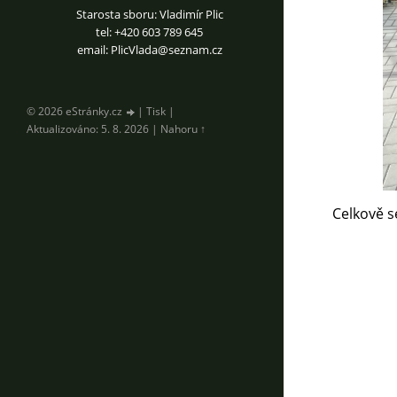
Starosta sboru: Vladimír Plic
tel: +420 603 789 645
email: PlicVlada@seznam.cz
© 2026 eStránky.cz
|
Tisk
|
Aktualizováno: 5. 8. 2026
|
Nahoru ↑
Celkově 