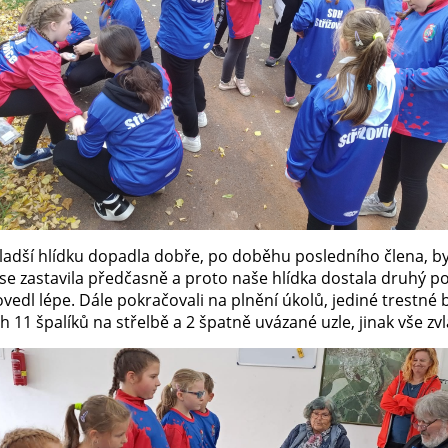
adší hlídku dopadla dobře, po doběhu posledního člena, byl
se zastavila předčasně a proto naše hlídka dostala druhý po
ovedl lépe. Dále pokračovali na plnění úkolů, jediné trestné b
 11 špalíků na střelbě a 2 špatně uvázané uzle, jinak vše zvl