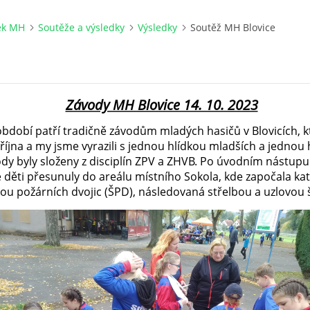
ek MH
Soutěže a výsledky
Výsledky
Soutěž MH Blovice
Závody MH Blovice 14. 10. 2023
bdobí patří tradičně závodům mladých hasičů v Blovicích, k
října a my jsme vyrazili s jednou hlídkou mladších a jednou 
ody byly složeny z disciplín ZPV a ZHVB. Po úvodním nástupu
e děti přesunuly do areálu místního Sokola, kde započala ka
tou požárních dvojic (ŠPD), následovaná střelbou a uzlovou 