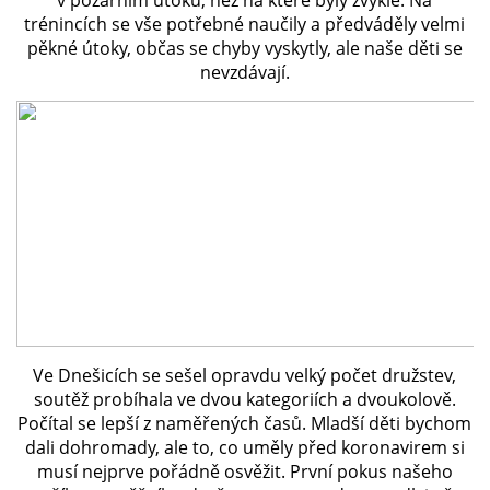
v požárním útoku, než na které byly zvyklé. Na
trénincích se vše potřebné naučily a předváděly velmi
pěkné útoky, občas se chyby vyskytly, ale naše děti se
PLÁNOVANÉ AKCE
nevzdávají.
PROBĚHLÉ AKCE
KROUŽEK MH
DESATERO
SVATÝ FLORIÁN
Ve Dnešicích se sešel opravdu velký počet družstev,
soutěž probíhala ve dvou kategoriích a dvoukolově.
MODLITBA HASIČE
Počítal se lepší z naměřených časů. Mladší děti bychom
dali dohromady, ale to, co uměly před koronavirem si
ARCHIV
musí nejprve pořádně osvěžit. První pokus našeho