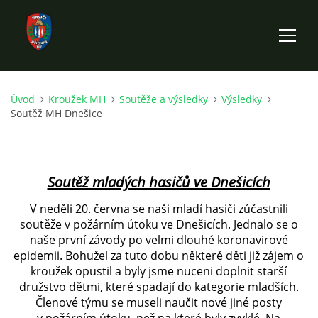
Úvod
Kroužek MH
Soutěže a výsledky
Výsledky
ÚVOD
Soutěž MH Dnešice
HISTORIE SBORU
Soutěž mladých hasičů ve Dnešicích
VÝKONNÝ VÝBOR SBORU
V neděli 20. června se naši mladí hasiči zúčastnili
soutěže v požárním útoku ve Dnešicích. Jednalo se o
DOKUMENTY
naše první závody po velmi dlouhé koronavirové
epidemii. Bohužel za tuto dobu některé děti již zájem o
kroužek opustil a byly jsme nuceni doplnit starší
VÝJEZDOVÁ JEDNOTKA
družstvo dětmi, které spadají do kategorie mladších.
Členové týmu se museli naučit nové jiné posty
FOTOGALERIE