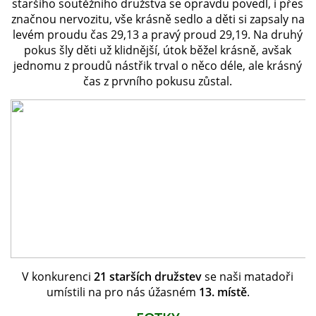
staršího soutěžního družstva se opravdu povedl, i přes
značnou nervozitu, vše krásně sedlo a děti si zapsaly na
levém proudu čas 29,13 a pravý proud 29,19. Na druhý
SH ČMS - SDH STŘÍŽOVICE
pokus šly děti už klidnější, útok běžel krásně, avšak
Střížovice 157, 332 07
jednomu z proudů nástřik trval o něco déle, ale krásný
IČO: 49183516
čas z prvního pokusu zůstal.
číslo účtu: 193707116/0300
datové schránky: d3twtd3
Starosta sboru: Vladimír Plic
tel: +420 603 789 645
email: PlicVlada@seznam.cz
© 2026 eStránky.cz
|
Tisk
|
Aktualizováno: 5. 8. 2026
|
Nahoru ↑
V konkurenci
21 starších družstev
se naši matadoři
umístili na pro nás úžasném
13. místě
.