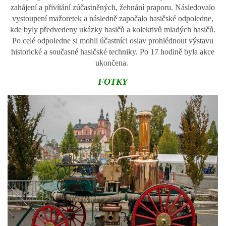
zahájení a přivítání zúčastněných, žehnání praporu. Následovalo
vystoupení mažoretek a následně započalo hasičské odpoledne,
kde byly předvedeny ukázky hasičů a kolektivů mladých hasičů.
PLÁNOVANÉ AKCE
Po celé odpoledne si mohli účastníci oslav prohlédnout výstavu
historické a současné hasičské techniky. Po 17 hodině byla akce
PROBĚHLÉ AKCE
ukončena.
FOTKY
KROUŽEK MH
DESATERO
SVATÝ FLORIÁN
MODLITBA HASIČE
ARCHIV