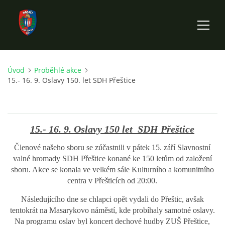
Úvod
Proběhlé akce
ÚVOD
15.- 16. 9. Oslavy 150. let SDH Přeštice
HISTORIE SBORU
15.- 16. 9. Oslavy 150 let SDH Přeštice
VÝKONNÝ VÝBOR SBORU
Členové našeho sboru se zúčastnili v pátek 15. září Slavnostní
valné hromady SDH Přeštice konané ke 150 letům od založení
DOKUMENTY
sboru. Akce se konala ve velkém sále Kulturního a komunitního
centra v Přešticích od 20:00.
VÝJEZDOVÁ JEDNOTKA
Následujícího dne se chlapci opět vydali do Přeštic, avšak
tentokrát na Masarykovo náměstí, kde probíhaly samotné oslavy.
Na programu oslav byl koncert dechové hudby ZUŠ Přeštice,
FOTOGALERIE