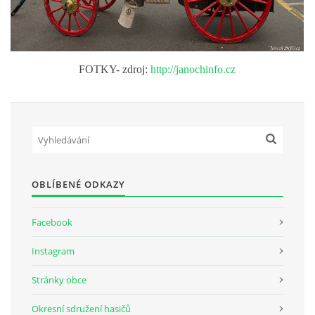
SH ČMS - SDH STŘÍŽOVICE
Střížovice 157, 332 07
FOTKY- zdroj:
http://janochinfo.cz
IČO: 49183516
číslo účtu: 193707116/0300
datové schránky: d3twtd3
Starosta sboru: Vladimír Plic
tel: +420 603 789 645
email: PlicVlada@seznam.cz
OBLÍBENÉ ODKAZY
© 2026 eStránky.cz
|
Tisk
|
Aktualizováno: 5. 8. 2026
|
Nahoru ↑
Facebook
Instagram
Stránky obce
Okresní sdružení hasičů