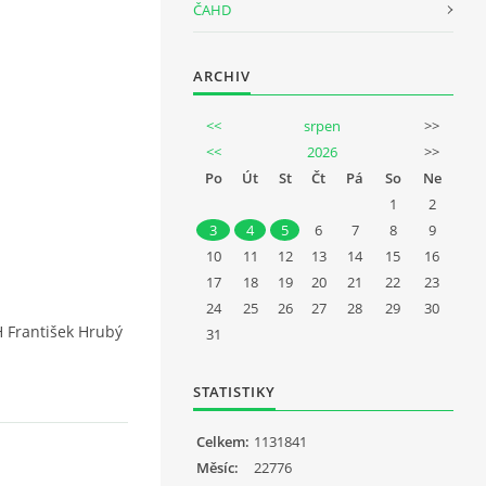
ČAHD
ARCHIV
<<
srpen
>>
<<
2026
>>
Po
Út
St
Čt
Pá
So
Ne
1
2
3
4
5
6
7
8
9
10
11
12
13
14
15
16
17
18
19
20
21
22
23
24
25
26
27
28
29
30
 František Hrubý
31
STATISTIKY
Celkem:
1131841
Měsíc:
22776