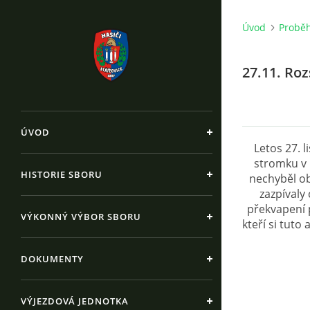
Úvod
Proběh
27.11. Ro
ÚVOD
Letos 27. 
stromku v 
HISTORIE SBORU
nechyběl ob
zazpívaly
překvapení 
VÝKONNÝ VÝBOR SBORU
kteří si tuto
DOKUMENTY
VÝJEZDOVÁ JEDNOTKA