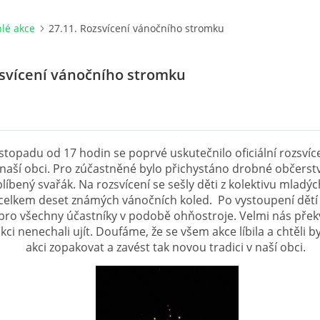
lé akce
27.11. Rozsvícení vánočního stromku
zsvícení vánočního stromku
listopadu od 17 hodin se poprvé uskutečnilo oficiální rozsví
naší obci. Pro zúčastněné bylo přichystáno drobné občerstv
líbený svařák. Na rozsvícení se sešly děti z kolektivu mladýc
 celkem deset známých vánočních koled. Po vystoupení dětí
pro všechny účastníky v podobě ohňostroje. Velmi nás překva
 akci nenechali ujít. Doufáme, že se všem akce líbila a chtěli 
akci zopakovat a zavést tak novou tradici v naší obci.