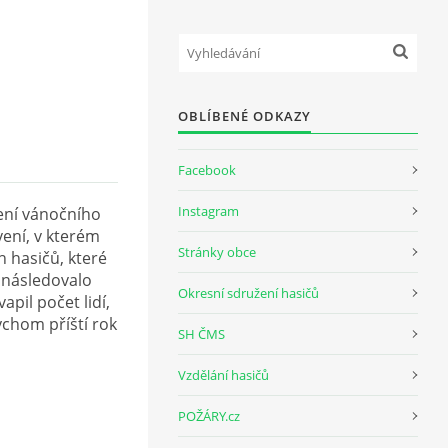
OBLÍBENÉ ODKAZY
Facebook
Instagram
cení vánočního
ení, v kterém
Stránky obce
h hasičů, které
 následovalo
Okresní sdružení hasičů
pil počet lidí,
bychom příští rok
SH ČMS
Vzdělání hasičů
POŽÁRY.cz