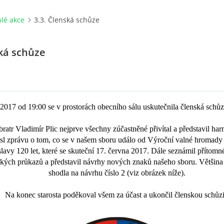
lé akce
3.3. Členská schůze
ská schůze
 2017 od 19:00 se v prostorách obecního sálu uskutečnila členská schů
 bratr Vladimír Plic nejprve všechny zúčastněné přivítal a představil h
sl zprávu o tom, co se v našem sboru událo od Výroční valné hromady 
slavy 120 let, které se skuteční 17. června 2017. Dále seznámil přítomn
ých průkazů a představil návrhy nových znaků našeho sboru. Většina b
shodla na návrhu číslo 2 (viz obrázek níže).
Na konec starosta poděkoval všem za účast a ukončil členskou schůzi