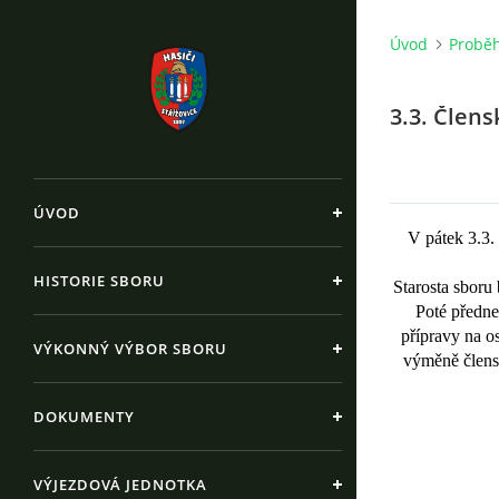
Úvod
Proběh
3.3. Člen
ÚVOD
V pátek 3.3.
HISTORIE SBORU
Starosta sboru
Poté předne
přípravy na o
VÝKONNÝ VÝBOR SBORU
výměně člensk
DOKUMENTY
VÝJEZDOVÁ JEDNOTKA