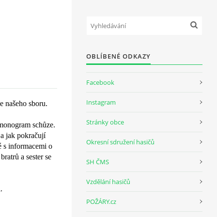
OBLÍBENÉ ODKAZY
Facebook
Instagram
ze našeho sboru.
Stránky obce
armonogram schůze.
a jak pokračují
Okresní sdružení hasičů
é s informacemi o
ratrů a sester se
SH ČMS
Vzdělání hasičů
.
POŽÁRY.cz