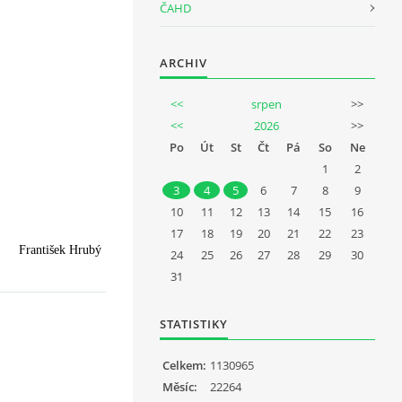
ČAHD
ARCHIV
<<
srpen
>>
<<
2026
>>
Po
Út
St
Čt
Pá
So
Ne
1
2
3
4
5
6
7
8
9
10
11
12
13
14
15
16
17
18
19
20
21
22
23
František Hrubý
24
25
26
27
28
29
30
31
STATISTIKY
Celkem:
1130965
Měsíc:
22264