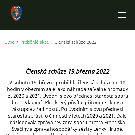
Úvod
Proběhlé akce
Členská schůze 2022
ÚVOD
HISTORIE SBORU
Členská schůze 19.března 2022
VÝKONNÝ VÝBOR SBORU
V sobotu 19. března proběhla členská schůze od 18
hodin v obecním sále jako náhrada za Valné hromady
let 2020 a 2021. Úvodní slovo přednesl starosta sboru
DOKUMENTY
bratr Vladimír Plic, který přivítal přítomné členy a
zástupce z řad hostů. Po úvodním slovu přednesl
starosta zprávu o činnosti v letech 2020 a 2021.
Dále
VÝJEZDOVÁ JEDNOTKA
následovala zpráva revizora sboru bratra Františka
Svačiny a zpráva hospodářky sestry Lenky Hrubé.
FOTOGALERIE