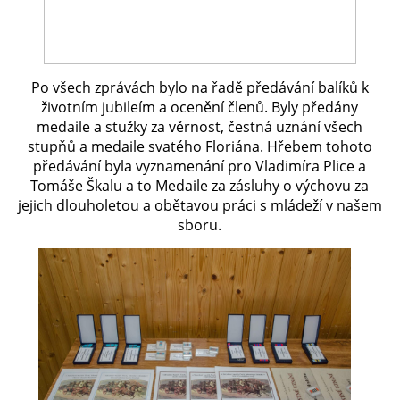
SH ČMS - SDH STŘÍŽOVICE
Střížovice 157, 332 07
Po všech zprávách bylo na řadě předávání balíků k
IČO: 49183516
životním jubileím a ocenění členů. Byly předány
číslo účtu: 193707116/0300
medaile a stužky za věrnost, čestná uznání všech
datové schránky: d3twtd3
stupňů a medaile svatého Floriána. Hřebem tohoto
předávání byla vyznamenání pro Vladimíra Plice a
Starosta sboru: Vladimír Plic
tel: +420 603 789 645
Tomáše Škalu a to Medaile za zásluhy o výchovu za
email: PlicVlada@seznam.cz
jejich dlouholetou a obětavou práci s mládeží v našem
sboru.
© 2026 eStránky.cz
|
Tisk
|
Aktualizováno: 5. 8. 2026
|
Nahoru ↑