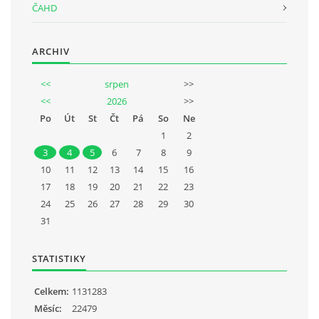
ČAHD
ARCHIV
<<
srpen
>>
<<
2026
>>
Po
Út
St
Čt
Pá
So
Ne
1
2
3
4
5
6
7
8
9
10
11
12
13
14
15
16
17
18
19
20
21
22
23
24
25
26
27
28
29
30
31
STATISTIKY
Celkem:
1131283
Měsíc:
22479