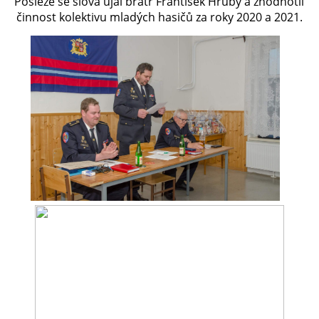
Posléze se slova ujal bratr František Hrubý a zhodnotil
činnost kolektivu mladých hasičů za roky 2020 a 2021.
PLÁNOVANÉ AKCE
PROBĚHLÉ AKCE
KROUŽEK MH
DESATERO
SVATÝ FLORIÁN
MODLITBA HASIČE
ARCHIV