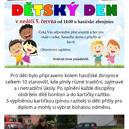
PLÁNOVANÉ AKCE
PROBĚHLÉ AKCE
KROUŽEK MH
DESATERO
Pro děti bylo připraveno kolem hasičské zbrojnice
celkem 10 stanovišť, kde plnily různé tradiční, zajímavé
SVATÝ FLORIÁN
a i netradiční úkoly. Po splnění každé disciplíny
obdrželo dítě bonbon a do kartičky razítko.
S vyplněnou kartičkou (plnou razítek) si děti přišly pro
MODLITBA HASIČE
diplom a mohly si vybrat bohatou odměnu.
ARCHIV