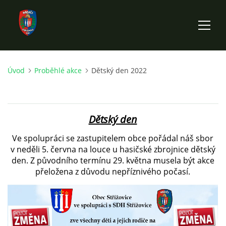
Úvod
Proběhlé akce
Dětský den 2022
ÚVOD
HISTORIE SBORU
Dětský den
VÝKONNÝ VÝBOR SBORU
Ve spolupráci se zastupitelem obce pořádal náš sbor
v neděli 5. června na louce u hasičské zbrojnice dětský
den. Z původního termínu 29. května musela být akce
DOKUMENTY
přeložena z důvodu nepříznivého počasí.
VÝJEZDOVÁ JEDNOTKA
FOTOGALERIE