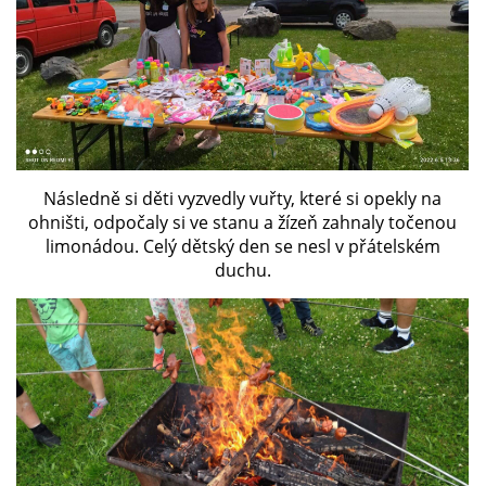
SH ČMS - SDH STŘÍŽOVICE
Střížovice 157, 332 07
IČO: 49183516
číslo účtu: 193707116/0300
datové schránky: d3twtd3
Následně si děti vyzvedly vuřty, které si opekly na
Starosta sboru: Vladimír Plic
ohništi, odpočaly si ve stanu a žízeň zahnaly točenou
tel: +420 603 789 645
email: PlicVlada@seznam.cz
limonádou. Celý dětský den se nesl v přátelském
duchu.
© 2026 eStránky.cz
|
Tisk
|
Aktualizováno: 5. 8. 2026
|
Nahoru ↑