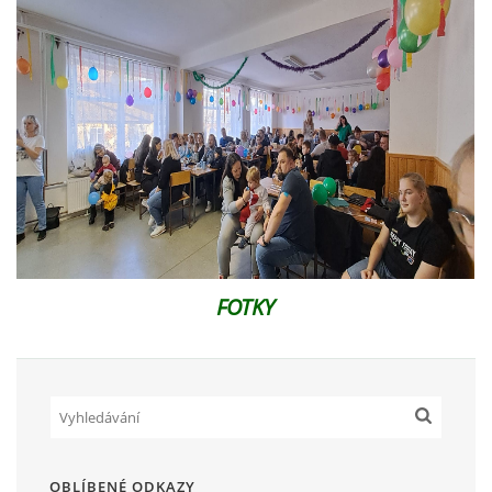
PLÁNOVANÉ AKCE
PROBĚHLÉ AKCE
KROUŽEK MH
DESATERO
FOTKY
SVATÝ FLORIÁN
MODLITBA HASIČE
ARCHIV
OBLÍBENÉ ODKAZY