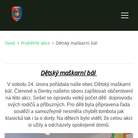
Úvod
Proběhlé akce
Dětský maškarní bál
ÚVOD
HISTORIE SBORU
Dětský maškarní bál
VÝKONNÝ VÝBOR SBORU
V sobotu 24. února pořádala naše obec Dětský maškarní
bál. Členové a členky našeho sboru zajištovali občerstvení
na této akci. Sešel se opravdu velký počet dětí doprovodu
DOKUMENTY
svých rodičů a příbuzných. Pro děti byla připravena řada
soutěží a samozřejmě nesměla chybět tombola jak
klasická tak i ta o dorty. Na dětech bylo vidět, že celou akci
VÝJEZDOVÁ JEDNOTKA
si užily a odcházely spokojené domů.
FOTOGALERIE