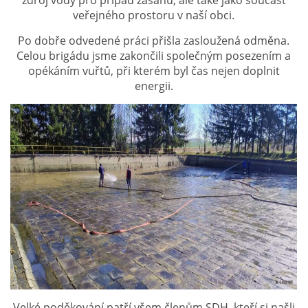
zdroj vody pro případ zásahu, ale také jako součást
veřejného prostoru v naší obci.
SH ČMS - SDH STŘÍŽOVICE
Po dobře odvedené práci přišla zasloužená odměna.
Celou brigádu jsme zakončili společným posezením a
Střížovice 157, 332 07
opékáním vuřtů, při kterém byl čas nejen doplnit
IČO: 49183516
energii.
číslo účtu: 193707116/0300
datové schránky: d3twtd3
Starosta sboru: Vladimír Plic
tel: +420 603 789 645
email: PlicVlada@seznam.cz
© 2026 eStránky.cz
|
Tisk
|
Aktualizováno: 5. 8. 2026
|
Nahoru ↑
Velké poděkování patří všem členům SDH, kteří si našli