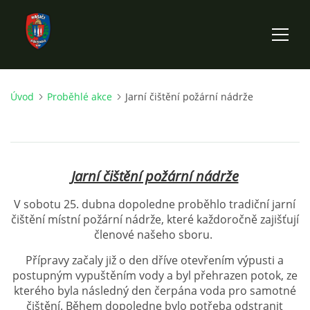
Úvod
Proběhlé akce
Jarní čištění požární nádrže
ÚVOD
HISTORIE SBORU
Jarní čištění požární nádrže
VÝKONNÝ VÝBOR SBORU
V sobotu 25. dubna dopoledne proběhlo tradiční jarní
čištění místní požární nádrže, které každoročně zajišťují
DOKUMENTY
členové našeho sboru.
Přípravy začaly již o den dříve otevřením výpusti a
VÝJEZDOVÁ JEDNOTKA
postupným vypuštěním vody a byl přehrazen potok, ze
kterého byla následný den čerpána voda pro samotné
čištění. Během dopoledne bylo potřeba odstranit
FOTOGALERIE