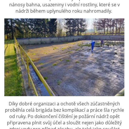
nánosy bahna, usazeniny i vodní rostliny, které se v
nádrži během uplynulého roku nahromadily.
PLÁNOVANÉ AKCE
PROBĚHLÉ AKCE
KROUŽEK MH
DESATERO
SVATÝ FLORIÁN
Díky dobré organizaci a ochotě všech zúčastněných
MODLITBA HASIČE
proběhla celá brigáda bez komplikací a práce šla rychle
od ruky. Po dokončení čištění je požární nádrž opět
připravena plnit svůj účel a sloužit nejen jako důležitý
ARCHIV