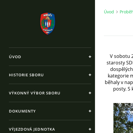
Úvod
Proběh
V sobotu 2
ÚVOD
starosty SD
dospělých)
HISTORIE SBORU
kategorie m
běhaly v napr
posty. S
VÝKONNÝ VÝBOR SBORU
DOKUMENTY
VÝJEZDOVÁ JEDNOTKA