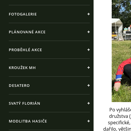
FOTOGALERIE
PLÁNOVANÉ AKCE
PROBĚHLÉ AKCE
KROUŽEK MH
DESATERO
SVATÝ FLORIÁN
Po vyhláš
družstva 
MODLITBA HASIČE
specifické
dařilo, větš