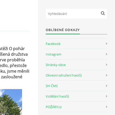
OBLÍBENÉ ODKAZY
Facebook
utěži O pohár
íšená družstva
Instagram
prve proběhla
Stránky obce
edlo, přestože
nku, jsme měnili
Okresní sdružení hasičů
y zasloužené
SH ČMS
Vzdělání hasičů
POŽÁRY.cz