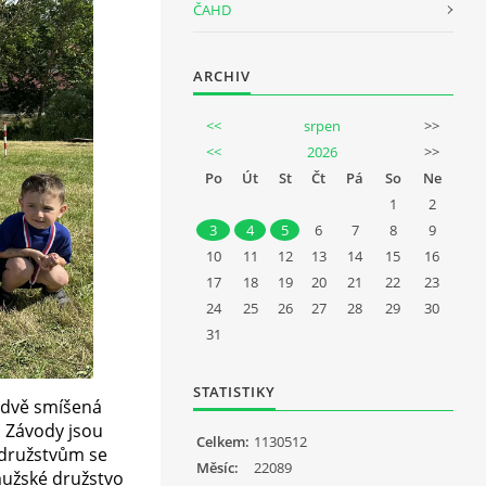
ČAHD
ARCHIV
<<
srpen
>>
<<
2026
>>
Po
Út
St
Čt
Pá
So
Ne
1
2
3
4
5
6
7
8
9
10
11
12
13
14
15
16
17
18
19
20
21
22
23
24
25
26
27
28
29
30
31
STATISTIKY
i dvě smíšená
. Závody jsou
Celkem:
1130512
 družstvům se
Měsíc:
22089
mužské družstvo