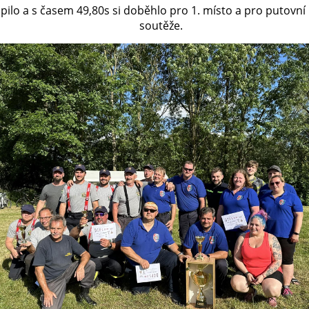
pilo a s časem 49,80s si doběhlo pro 1. místo a pro putovní
soutěže.