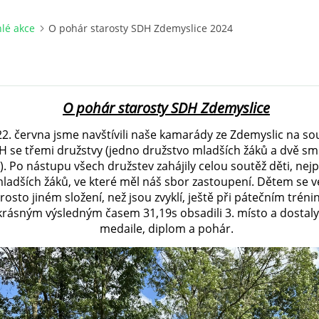
lé akce
O pohár starosty SDH Zdemyslice 2024
O pohár starosty SDH Zdemyslice
2. června jsme navštívili naše kamarády ze Zdemyslic na so
H se třemi družstvy (jedno družstvo mladších žáků a dvě sm
. Po nástupu všech družstev zahájily celou soutěž děti, nej
ladších žáků, ve které měl náš sbor zastoupení. Dětem se v
osto jiném složení, než jsou zvyklí, ještě při pátečním tréni
 krásným výsledným časem 31,19s obsadili 3. místo a dostal
medaile, diplom a pohár.