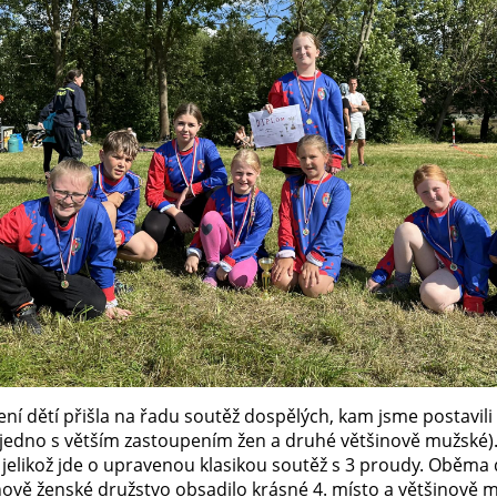
ení dětí přišla na řadu soutěž dospělých, kam jsme postavil
(jedno s větším zastoupením žen a druhé většinově mužské)
, jelikož jde o upravenou klasikou soutěž s 3 proudy. Oběma
inově ženské družstvo obsadilo krásné 4. místo a většinově 