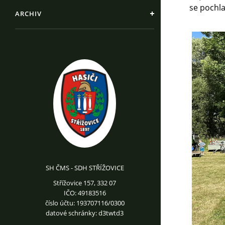
se pochla
ARCHIV
SH ČMS - SDH STŘÍŽOVICE
Střížovice 157, 332 07
IČO: 49183516
číslo účtu: 193707116/0300
datové schránky: d3twtd3