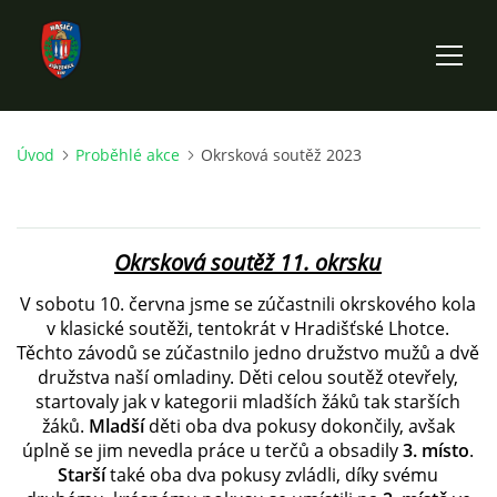
Úvod
Proběhlé akce
Okrsková soutěž 2023
ÚVOD
HISTORIE SBORU
Okrsková soutěž 11. okrsku
VÝKONNÝ VÝBOR SBORU
V sobotu 10. června jsme se zúčastnili okrskového kola
v klasické soutěži, tentokrát v Hradišťské Lhotce.
Těchto závodů se zúčastnilo jedno družstvo mužů a dvě
DOKUMENTY
družstva naší omladiny. Děti celou soutěž otevřely,
startovaly jak v kategorii mladších žáků tak starších
žáků.
Mladší
děti oba dva pokusy dokončily, avšak
VÝJEZDOVÁ JEDNOTKA
úplně se jim nevedla práce u terčů a obsadily
3. místo
.
Starší
také oba dva pokusy zvládli, díky svému
FOTOGALERIE