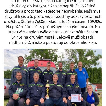
Po dětech přišla na řadu kategorie mužů s pěti
družstvy, do kategorie žen se nepřihlásilo žádné
družstvo a proto tato kategorie neproběhla. Naši muži
SH ČMS - SDH STŘÍŽOVICE
si vytáhli číslo 5, proto viděli všechny pokusy ostatních
Střížovice 157, 332 07
družstev. Štafetu 7x50m zvládli s lepším časem 109,92s.
IČO: 49183516
Na požární útok šli s průběžným druhým místem. Na
číslo účtu: 193707116/0300
útoku vše klaplo skvěle a naši kluci skončili s časem
datové schránky: d3twtd3
84,45s na druhém místě. Celkově
muži
obsadili
nádherné
2. místo
a postupují do okresního kola.
Starosta sboru: Vladimír Plic
tel: +420 603 789 645
email: PlicVlada@seznam.cz
© 2026 eStránky.cz
|
Tisk
|
Aktualizováno: 5. 8. 2026
|
Nahoru ↑