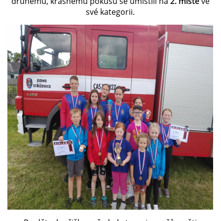
druhému, krásnému pokusu se umístili na
2. místě
ve
své kategorii.
PLÁNOVANÉ AKCE
PROBĚHLÉ AKCE
KROUŽEK MH
DESATERO
SVATÝ FLORIÁN
MODLITBA HASIČE
ARCHIV