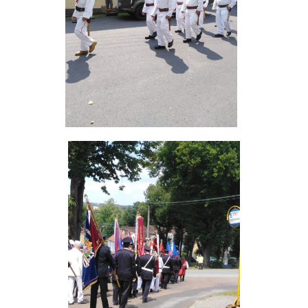
SH ČMS - SDH STŘÍŽOVICE
Střížovice 157, 332 07
IČO: 49183516
číslo účtu: 193707116/0300
datové schránky: d3twtd3
Starosta sboru: Vladimír Plic
tel: +420 603 789 645
email: PlicVlada@seznam.cz
© 2026 eStránky.cz
|
Tisk
|
Aktualizováno: 5. 8. 2026
|
Nahoru ↑