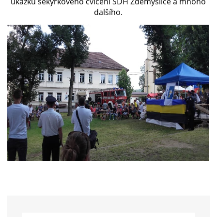
ukázku sekyrkového cvičení SDH Zdemyslice a mnoho
dalšího.