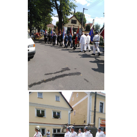
PLÁNOVANÉ AKCE
PROBĚHLÉ AKCE
KROUŽEK MH
DESATERO
SVATÝ FLORIÁN
MODLITBA HASIČE
ARCHIV