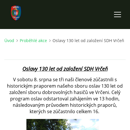
Úvod
Proběhlé akce
Oslavy 130 let od založení SDH Vrčeň
ÚVOD
HISTORIE SBORU
Oslavy 130 let od založení SDH Vrčeň
VÝKONNÝ VÝBOR SBORU
V sobotu 8. srpna se tři naši členové zúčastnili s
historickým praporem našeho sboru oslav 130 let od
založení sboru dobrovolných hasičů ve Vrčeni. Celý
DOKUMENTY
program oslav odstartoval zahájením ve 13 hodin,
následovaným průvodem historických praporů,
kterých se zúčastnilo celkem 16.
VÝJEZDOVÁ JEDNOTKA
FOTOGALERIE