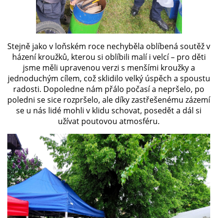
Stejně jako v loňském roce nechyběla oblíbená soutěž v
házení kroužků, kterou si oblíbili malí i velcí – pro děti
jsme měli upravenou verzi s menšími kroužky a
jednoduchým cílem, což sklidilo velký úspěch a spoustu
radosti. Dopoledne nám přálo počasí a nepršelo, po
poledni se sice rozpršelo, ale díky zastřešenému zázemí
se u nás lidé mohli v klidu schovat, posedět a dál si
užívat poutovou atmosféru.