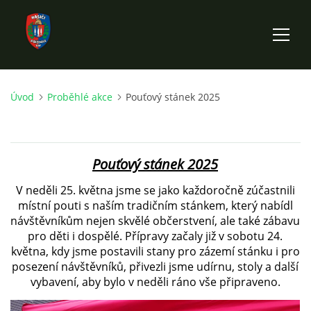
Úvod
Proběhlé akce
Pouťový stánek 2025
ÚVOD
HISTORIE SBORU
Pouťový stánek 2025
VÝKONNÝ VÝBOR SBORU
V neděli 25. května jsme se jako každoročně zúčastnili
místní pouti s naším tradičním stánkem, který nabídl
návštěvníkům nejen skvělé občerstvení, ale také zábavu
DOKUMENTY
pro děti i dospělé. Přípravy začaly již v sobotu 24.
května, kdy jsme postavili stany pro zázemí stánku i pro
posezení návštěvníků, přivezli jsme udírnu, stoly a další
VÝJEZDOVÁ JEDNOTKA
vybavení, aby bylo v neděli ráno vše připraveno.
FOTOGALERIE