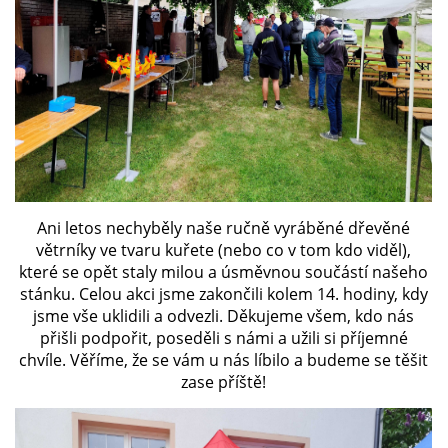
Ani letos nechyběly naše ručně vyráběné dřevěné
větrníky ve tvaru kuřete (nebo co v tom kdo viděl),
které se opět staly milou a úsměvnou součástí našeho
stánku. Celou akci jsme zakončili kolem 14. hodiny, kdy
jsme vše uklidili a odvezli. Děkujeme všem, kdo nás
přišli podpořit, poseděli s námi a užili si příjemné
chvíle. Věříme, že se vám u nás líbilo a budeme se těšit
zase příště!