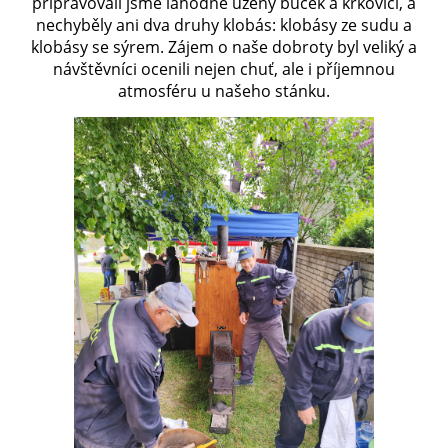
připravovali jsme lahodně uzený bůček a krkovici, a
nechyběly ani dva druhy klobás: klobásy ze sudu a
klobásy se sýrem. Zájem o naše dobroty byl veliký a
SH ČMS - SDH STŘÍŽOVICE
návštěvníci ocenili nejen chuť, ale i příjemnou
Střížovice 157, 332 07
atmosféru u našeho stánku.
IČO: 49183516
číslo účtu: 193707116/0300
datové schránky: d3twtd3
Starosta sboru: Vladimír Plic
tel: +420 603 789 645
email: PlicVlada@seznam.cz
© 2026 eStránky.cz
|
Tisk
|
Aktualizováno: 5. 8. 2026
|
Nahoru ↑