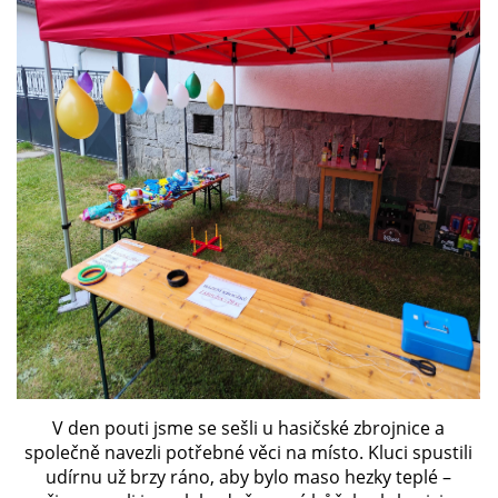
PLÁNOVANÉ AKCE
PROBĚHLÉ AKCE
KROUŽEK MH
DESATERO
SVATÝ FLORIÁN
MODLITBA HASIČE
V den pouti jsme se sešli u hasičské zbrojnice a
společně navezli potřebné věci na místo. Kluci spustili
ARCHIV
udírnu už brzy ráno, aby bylo maso hezky teplé –