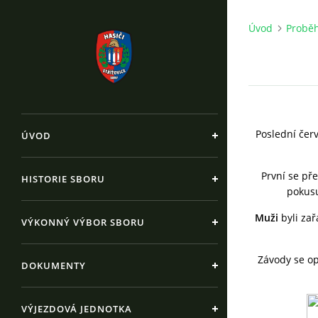
Úvod
Proběh
Poslední čer
ÚVOD
První se př
HISTORIE SBORU
pokusu
Muži
byli za
VÝKONNÝ VÝBOR SBORU
Závody se op
DOKUMENTY
VÝJEZDOVÁ JEDNOTKA