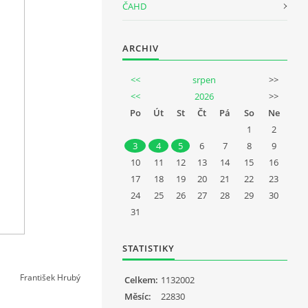
ČAHD
ARCHIV
<<
srpen
>>
<<
2026
>>
Po
Út
St
Čt
Pá
So
Ne
1
2
3
4
5
6
7
8
9
10
11
12
13
14
15
16
17
18
19
20
21
22
23
24
25
26
27
28
29
30
31
STATISTIKY
František Hrubý
Celkem:
1132002
Měsíc:
22830