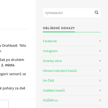
OBLÍBENÉ ODKAZY
Facebook
v Drahkově. Této
n.
Instagram
avšak po druhém
Stránky obce
é
2. místo
.
Okresní sdružení hasičů
egorii seniorů se
SH ČMS
né poháry za dvě
Vzdělání hasičů
POŽÁRY.cz