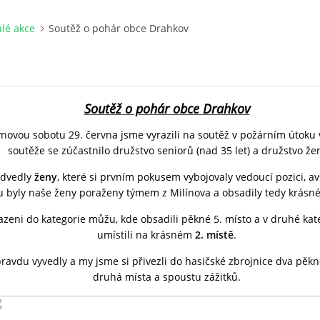
lé akce
Soutěž o pohár obce Drahkov
Soutěž o pohár obce Drahkov
vnovou sobotu 29. června jsme vyrazili na soutěž v požárním útoku 
soutěže se zúčastnilo družstvo seniorů (nad 35 let) a družstvo že
edvedly
ženy
, které si prvním pokusem vybojovaly vedoucí pozici, 
 byly naše ženy poraženy týmem z Milínova a obsadily tedy krásn
řazeni do kategorie můžu, kde obsadili pěkné 5. místo a v druhé kat
umístili na krásném
2. místě
.
ravdu vyvedly a my jsme si přivezli do hasičské zbrojnice dva pěk
druhá místa a spoustu zážitků.