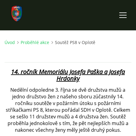
Úvod
Proběhlé akce
Soutěž PS8 v Oplotě
ÚVOD
HISTORIE SBORU
14. ročník Memoriálu Josefa Paška a Josefa
Hrdonky
VÝKONNÝ VÝBOR SBORU
Nedělní odpoledne 3. října se dvě družstva mužů a
jedno družstvo žen z našeho sboru zúčastnily 14.
DOKUMENTY
ročníku soutěže v požárním útoku s požárními
stříkačkami PS 8, kterou pořádal SDH v Oplotě. Celkem
se sešlo 11 družstev mužů a 4 družstva žen. Soutěž
VÝJEZDOVÁ JEDNOTKA
proběhla jednokolově s tím, že pět nejlepších mužů a
nakonec všechny ženy měly ještě druhý pokus.
FOTOGALERIE