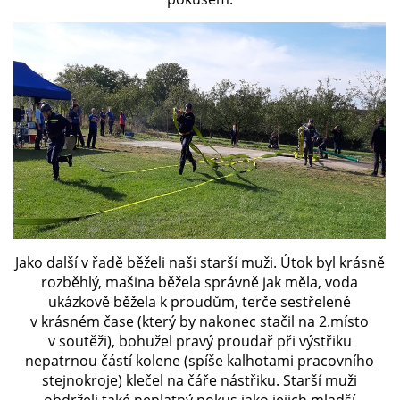
SH ČMS - SDH STŘÍŽOVICE
Střížovice 157, 332 07
IČO: 49183516
číslo účtu: 193707116/0300
datové schránky: d3twtd3
Starosta sboru: Vladimír Plic
tel: +420 603 789 645
email: PlicVlada@seznam.cz
Jako další v řadě běželi naši starší muži. Útok byl krásně
© 2026 eStránky.cz
|
Tisk
|
Aktualizováno: 5. 8. 2026
|
Nahoru ↑
rozběhlý, mašina běžela správně jak měla, voda
ukázkově běžela k proudům, terče sestřelené
v krásném čase (který by nakonec stačil na 2.místo
v soutěži), bohužel pravý proudař při výstřiku
nepatrnou částí kolene (spíše kalhotami pracovního
stejnokroje) klečel na čáře nástřiku. Starší muži