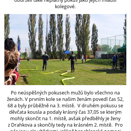
obdrželi také neplatný pokus jako jejich mladší
kolegové.
Po neúspěšných pokusech mužů bylo všechno na
ženách. V prvním kole se našim ženám povedl čas 52,
68 a byly průběžně na 3. místě. V druhém pokusu se
děvčata kousla a podaly krásný čas 37,05 se kterým
mohly skončit na 1. místě, avšak předběhly je ženy
z Drahkova a skončily tedy na krásném 2. místě. Pro