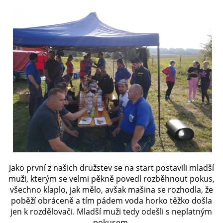
PLÁNOVANÉ AKCE
PROBĚHLÉ AKCE
KROUŽEK MH
DESATERO
SVATÝ FLORIÁN
Jako první z našich družstev se na start postavili mladší
muži, kterým se velmi pěkně povedl rozběhnout pokus,
MODLITBA HASIČE
všechno klaplo, jak mělo, avšak mašina se roz
hodla, že
poběží obráceně a tím pádem voda horko těžko došla
jen k rozdělovači. Mladší muži tedy odešli s neplatným
ARCHIV
pokusem.