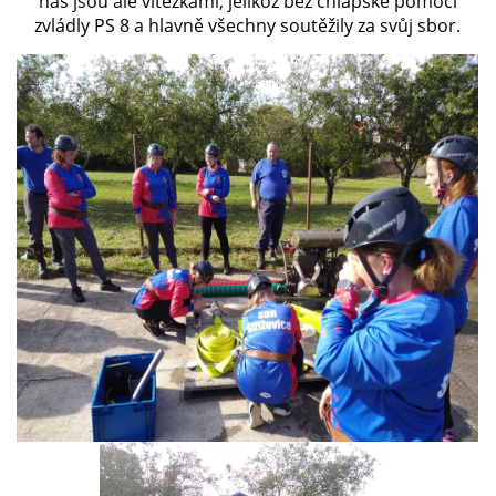
nás jsou ale vítězkami, jelikož bez chlapské pomoci
zvládly PS 8 a hlavně všechny soutěžily za svůj sbor.