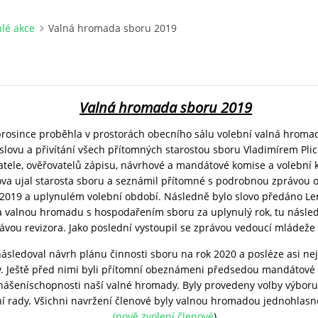
lé akce
Valná hromada sboru 2019
Valná hromada sboru 2019
prosince proběhla v prostorách obecního sálu volební valná hroma
lovu a přivítání všech přítomných starostou sboru Vladimírem Pli
atele, ověřovatelů zápisu, návrhové a mandátové komise a volební 
ova ujal starosta sboru a seznámil přítomné s podrobnou zprávou 
 2019 a uplynulém volební období. Následně bylo slovo předáno Le
 valnou hromadu s hospodařením sboru za uplynulý rok, tu násled
ávou revizora. Jako poslední vystoupil se zprávou vedoucí mládeže
ásledoval návrh plánu činnosti sboru na rok 2020 a posléze asi nejd
by. Ještě před nimi byli přítomní obeznámeni předsedou mandátov
ášeníschopnosti naší valné hromady. Byly provedeny volby výboru 
ní rady. Všichni navržení členové byly valnou hromadou jednohlasn
(nově zvolení členové
).