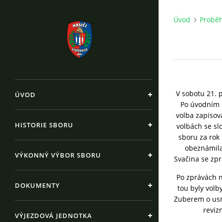
Úvod
Proběh
V sobotu 21. 
ÚVOD
Po úvodním s
volba zapisov
HISTORIE SBORU
volbách se sl
sboru za rok
obeznámila
VÝKONNÝ VÝBOR SBORU
Svačina se zpr
Po zprávách n
DOKUMENTY
tou byly vol
Zuberem o usn
reviz
VÝJEZDOVÁ JEDNOTKA