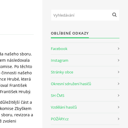
OBLÍBENÉ ODKAZY
Facebook
da našeho sboru.
cem následovala
Instagram
komise. Po těchto
Stránky obce
o činnosti našeho
nce Hrubé, která
Okresní sdružení hasičů
oval František
 František Hrubý.
SH ČMS
ůležitější část a
Vzdělání hasičů
é komise Zbyškem
sboru, revizora a
POŽÁRY.cz
ě zvoleni