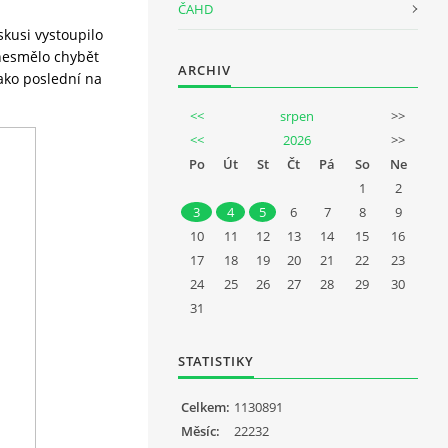
ČAHD
kusi vystoupilo
 nesmělo chybět
ARCHIV
ako poslední na
<<
srpen
>>
<<
2026
>>
Po
Út
St
Čt
Pá
So
Ne
1
2
3
4
5
6
7
8
9
10
11
12
13
14
15
16
17
18
19
20
21
22
23
24
25
26
27
28
29
30
31
STATISTIKY
Celkem:
1130891
Měsíc:
22232