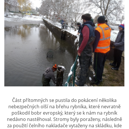
PLÁNOVANÉ AKCE
PROBĚHLÉ AKCE
KROUŽEK MH
DESATERO
SVATÝ FLORIÁN
Část přítomných se pustila do pokácení několika
MODLITBA HASIČE
nebezpečných olší na břehu rybníka, které nevratně
poškodil bobr evropský, který se k nám na rybník
nedávno nastěhoval. Stromy byly poraženy, následně
ARCHIV
za použití čelního nakladače vytaženy na skládku, kde