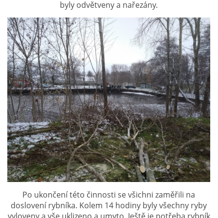
byly odvětveny a nařezány.
SH ČMS - SDH STŘÍŽOVICE
Střížovice 157, 332 07
IČO: 49183516
číslo účtu: 193707116/0300
datové schránky: d3twtd3
Starosta sboru: Vladimír Plic
tel: +420 603 789 645
email: PlicVlada@seznam.cz
© 2026 eStránky.cz
|
Tisk
|
Aktualizováno: 5. 8. 2026
|
Nahoru ↑
Po ukončení této činnosti se všichni zaměřili na
doslovení rybníka. Kolem 14 hodiny byly všechny ryby
vyloveny a vše uklizeno a umyto. Ještě je potřeba rybník