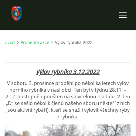
Úvod
Proběhlé akce
Výlov rybníka 2022
ÚVOD
HISTORIE SBORU
Výlov rybníka 3.12.2022
VÝKONNÝ VÝBOR SBORU
V sobotu 3. prosince proběhl po několika letech výlov
horního rybníka v naší obci. Ten byl v týdnu 28.11. –
2.12. postupně upouštěn na slovitelnou hladinu. V den
DOKUMENTY
„D“ se sešlo několik členů našeho sboru (někteří z nich
jsou aktivní rybáři), kteří se snažili vylovit všechny ryby
z rybníka.
VÝJEZDOVÁ JEDNOTKA
FOTOGALERIE