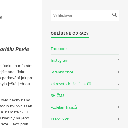
na
OBLÍBENÉ ODKAZY
Facebook
oriálu Pavla
Instagram
 útoku, s místními
Hajšmana. Jako
Stránky obce
na parkování jak pro
Okresní sdružení hasičů
byla ještě jednou
SH ČMS
e bylo nachystáno
hodin byl vyhlášen
Vzdělání hasičů
r a starosta SDH
 květiny na jeho
POŽÁRY.cz
těže. Jako první