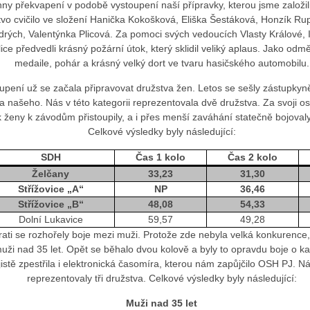
hny překvapení v podobě vystoupení naší přípravky, kterou jsme založili
tvo cvičilo ve složení Hanička Kokošková, Eliška Šestáková, Honzík Rup
ých, Valentýnka Plicová. Za pomoci svých vedoucích Vlasty Králové,
ice předvedli krásný požární útok, který sklidil veliký aplaus. Jako odm
medaile, pohár a krásný velký dort ve tvaru hasičského automobilu.
upení už se začala připravovat družstva žen. Letos se sešly zástupkyn
a našeho. Nás v této kategorii reprezentovala dvě družstva. Za svoji o
k ženy k závodům přistoupily, a i přes menší zaváhání statečně bojoval
Celkové výsledky byly následující:
SDH
Čas 1 kolo
Čas 2 kolo
Želčany
33,23
31,30
Střížovice „A“
NP
36,46
Střížovice „B“
48,08
54,33
Dolní Lukavice
59,57
49,28
rati se rozhořely boje mezi muži. Protože zde nebyla velká konkurence, s
 muži nad 35 let. Opět se běhalo dvou kolově a byly to opravdu boje o 
istě zpestřila i elektronická časomíra, kterou nám zapůjčilo OSH PJ. N
reprezentovaly tři družstva. Celkové výsledky byly následující:
Muži nad 35 let