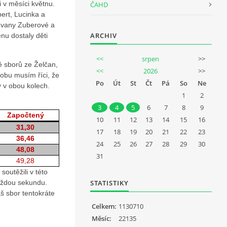
 v měsíci květnu.
ČAHD
ert, Lucinka a
 Ivany Zuberové a
ARCHIV
ěnu dostaly děti
<<
srpen
>>
ě sborů ze Želčan,
<<
2026
>>
sobu musím říci, že
Po
Út
St
Čt
Pá
So
Ne
y v obou kolech.
1
2
3
4
5
6
7
8
9
Započtený
10
11
12
13
14
15
16
31,30
17
18
19
20
21
22
23
36,46
24
25
26
27
28
29
30
48,08
31
49,28
outěžili v této
každou sekundu.
STATISTIKY
áš sbor tentokráte
Celkem:
1130710
Měsíc:
22135