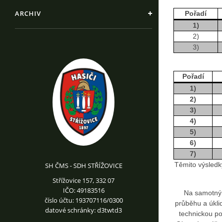
ARCHIV
Pořadí
1)
2)
3)
Pořadí
1)
2)
3)
4)
5)
6)
7)
Těmito výsledky
SH ČMS - SDH STŘÍŽOVICE
Střížovice 157, 332 07
IČO: 49183516
Na samotný z
číslo účtu: 193707116/0300
průběhu a úklid
datové schránky: d3twtd3
technickou p