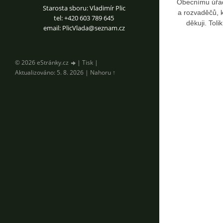
Obecnímu úřadu
Starosta sboru: Vladimír Plic
a rozvaděčů, 
tel: +420 603 789 645
děkuji. Toli
email: PlicVlada@seznam.cz
© 2026 eStránky.cz
|
Tisk
|
Aktualizováno: 5. 8. 2026
|
Nahoru ↑