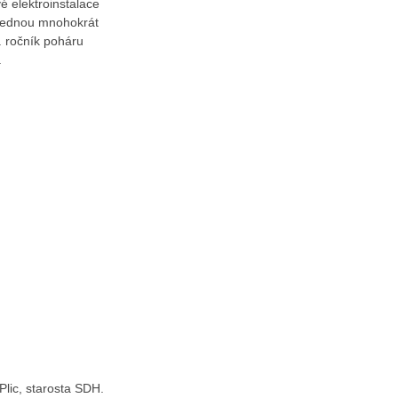
é elektroinstalace
 jednou mnohokrát
I. ročník poháru
.
Plic, starosta SDH.