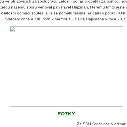
 ve Střížovicích za spolupráci. Letošní pohár proběhl i za pomoci nov
kterou našemu sboru věnoval pan Pavel Hajžman, kterému tímto ještě
k k letošní domácí soutěži a již se pomalu těšíme na další v pořadí XXII
Starosty obce a XIII. ročník Memoriálu Pavla Hajšmana v roce 2019
FOTKY
Za SDH Střížovice Vladimír 