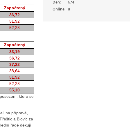
Den:
674
Započtený
Online:
8
36,72
51,92
52,28
Započtený
33,19
36,72
37,22
38,64
51,92
52,28
55,10
 posezení, které se
li na přípravě,
Přeštic a Blovic za
ední řadě děkuji