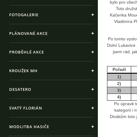
bylo pro všec
Toto družs
FOTOGALERIE
Kačenka Moudr
Vladimíra Pl
PLÁNOVANÉ AKCE
Po tomto vysto
Dolní Lukavice 
PROBĚHLÉ AKCE
jsem rád, ja
Pořadí
KROUŽEK MH
1)
2)
DESATERO
3)
4)
Po úpravě t
SVATÝ FLORIÁN
kategorii i
Divákům toto j
MODLITBA HASIČE