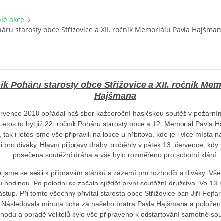
lé akce
oháru starosty obce Střížovice a XII. ročník Memoriálu Pavla Hajšma
ník Poháru starosty obce Střížovice a XII. ročník Mem
Hajšmana
ervence 2018 pořádal náš sbor každoroční hasičskou soutěž v požárním
Letos to byl již 22. ročník Poháru starosty obce a 12. Memoriál Pavla 
tak i letos jsme vše připravili na louce u hřbitova, kde je i více místa 
k i pro diváky. Hlavní přípravy dráhy proběhly v pátek 13. července, kdy 
posečena soutěžní dráha a vše bylo rozměřeno pro sobotní klání.
 jsme se sešli k přípravám stánků a zázemí pro rozhodčí a diváky. Vš
 hodinou. Po poledni se začala sjíždět první soutěžní družstva. Ve 13 
ástup. Při tomto všechny přivítal starosta obce Střížovice pan Jiří Fejfa
c. Následovala minuta ticha za našeho bratra Pavla Hajšmana a položení
chodu a poradě velitelů bylo vše připraveno k odstartování samotné sou