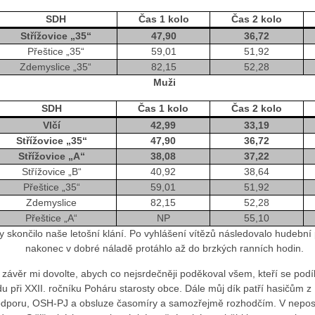
SDH
Čas 1 kolo
Čas 2 kolo
Střížovice „35“
47,90
36,72
Přeštice „35“
59,01
51,92
Zdemyslice „35“
82,15
52,28
Muži
SDH
Čas 1 kolo
Čas 2 kolo
Vlčí
42,99
33,19
Střížovice „35“
47,90
36,72
Střížovice „A“
38,08
37,22
Střížovice „B“
40,92
38,64
Přeštice „35“
59,01
51,92
Zdemyslice
82,15
52,28
Přeštice „A“
NP
55,10
 skončilo naše letošní klání. Po vyhlášení vítězů následovalo hudební
nakonec v dobré náladě protáhlo až do brzkých ranních hodin.
ávěr mi dovolte, abych co nejsrdečněji poděkoval všem, kteří se podíle
u při XXII. ročníku Poháru starosty obce. Dále můj dík patří hasičům z 
odporu, OSH-PJ a obsluze časomíry a samozřejmě rozhodčím. V neposl