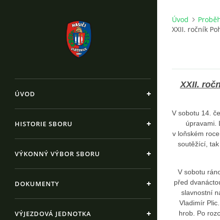
Úvod
Proběh
XXII. ročník P
XXII. roč
ÚVOD
V sobotu 14. č
HISTORIE SBORU
úpravami. 
v loňském roce, 
soutěžící, ta
VÝKONNÝ VÝBOR SBORU
V sobotu ráno
před dvanáctou
DOKUMENTY
slavnostní n
Vladimír Pli
VÝJEZDOVÁ JEDNOTKA
hrob. Po roz