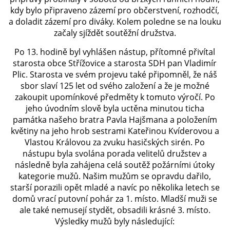
kdy bylo připraveno zázemí pro občerstvení, rozhodčí,
a doladit zázemí pro diváky. Kolem poledne se na louku
PLÁNOVANÉ AKCE
začaly sjíždět soutěžní družstva.
Po 13. hodině byl vyhlášen nástup, přítomné přivítal
PROBĚHLÉ AKCE
starosta obce Střížovice a starosta SDH pan Vladimír
Plic. Starosta ve svém projevu také připomněl, že náš
sbor slaví 125 let od svého založení a že je možné
KROUŽEK MH
zakoupit upomínkové předměty k tomuto výročí. Po
jeho úvodním slově byla uctěna minutou ticha
památka našeho bratra Pavla Hajšmana a položením
DESATERO
květiny na jeho hrob sestrami Kateřinou Kvíderovou a
Vlastou Královou za zvuku hasičských sirén. Po
nástupu byla svolána porada velitelů družstev a
SVATÝ FLORIÁN
následně byla zahájena celá soutěž požárními útoky
kategorie mužů. Našim mužům se opravdu dařilo,
starší porazili opět mladé a navíc po několika letech se
MODLITBA HASIČE
domů vrací putovní pohár za 1. místo. Mladší muži se
ale také nemusejí stydět, obsadili krásné 3. místo.
ARCHIV
Výsledky mužů byly následující: