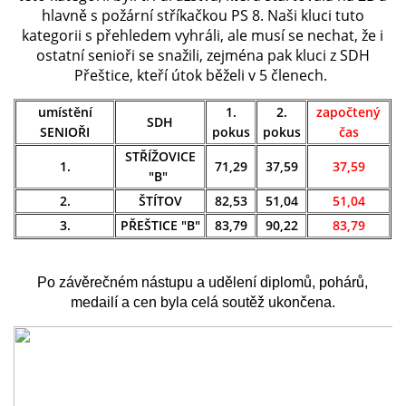
hlavně s požární stříkačkou PS 8. Naši kluci tuto
kategorii s přehledem vyhráli, ale musí se nechat, že i
ostatní senioři se snažili, zejména pak kluci z SDH
Přeštice, kteří útok běželi v 5 členech.
umístění
1.
2.
započtený
SDH
SENIOŘI
pokus
pokus
čas
STŘÍŽOVICE
1.
71,29
37,59
37,59
"B"
2.
ŠTÍTOV
82,53
51,04
51,04
3.
PŘEŠTICE "B"
83,79
90,22
83,79
Po závěrečném nástupu a udělení diplomů, pohárů,
medailí a cen byla celá soutěž ukončena.