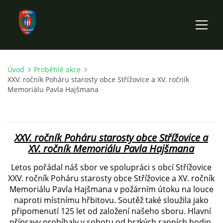
Úvod
Proběhlé akce
ÚVOD
XXV. ročník Poháru starosty obce Střížovice a XV. ročník
Memoriálu Pavla Hajšmana
HISTORIE SBORU
VÝKONNÝ VÝBOR SBORU
XXV. ročník Poháru starosty obce Střížovice a
XV. ročník Memoriálu Pavla Hajšmana
DOKUMENTY
Letos pořádal náš sbor ve spolupráci s obcí Střížovice
XXV. ročník Poháru starosty obce Střížovice a XV. ročník
Memoriálu Pavla Hajšmana v požárním útoku na louce
VÝJEZDOVÁ JEDNOTKA
naproti místnímu hřbitovu. Soutěž také sloužila jako
připomenutí 125 let od založení našeho sboru. Hlavní
přípravy probíhaly v sobotu od brzkých ranních hodin,
FOTOGALERIE