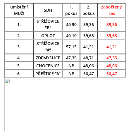
umístění
1.
2.
započtený
SDH
MUŽI
pokus
pokus
čas
SH ČMS - SDH STŘÍŽOVICE
STŘÍŽOVICE
1.
40,90
39,36
39,36
Střížovice 157, 332 07
"B"
IČO: 49183516
2.
OPLOT
40,10
39,63
39,63
číslo účtu: 193707116/0300
datové schránky: d3twtd3
STŘÍŽOVICE
3.
57,15
41,21
41,21
"A"
Starosta sboru: Vladimír Plic
4.
ZDEMYSLICE
47,35
48,71
47,35
tel: +420 603 789 645
5.
CHOCENICE
NP
48,06
48,06
email: PlicVlada@seznam.cz
6.
PŘEŠTICE "A"
NP
56,47
56,47
© 2026 eStránky.cz
|
Tisk
|
Aktualizováno: 5. 8. 2026
|
Nahoru ↑