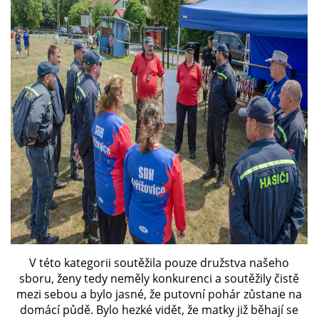
V této kategorii soutěžila pouze družstva našeho
sboru, ženy tedy neměly konkurenci a soutěžily čistě
mezi sebou a bylo jasné, že putovní pohár zůstane na
domácí půdě. Bylo hezké vidět, že matky již běhají se