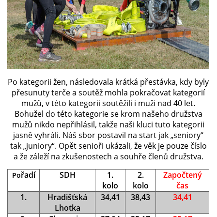
Po kategorii žen, následovala krátká přestávka, kdy byly
přesunuty terče a soutěž mohla pokračovat kategorií
mužů, v této kategorii soutěžili i muži nad 40 let.
Bohužel do této kategorie se krom našeho družstva
mužů nikdo nepřihlásil, takže naši kluci tuto kategorii
jasně vyhráli. Náš sbor postavil na start jak „seniory“
tak „juniory“. Opět senioři ukázali, že věk je pouze číslo
a že záleží na zkušenostech a souhře členů družstva.
řadí
SDH
1.
2.
Započtený
Po
kolo
kolo
čas
1.
Hradišťská
34,41
38,43
34,41
Lhotka