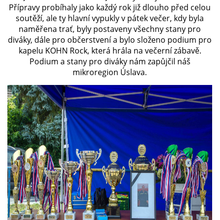
Přípravy probíhaly jako každý rok již dlouho před celou
soutěží, ale ty hlavní vypukly v pátek večer, kdy byla
naměřena trať, byly postaveny všechny stany pro
PLÁNOVANÉ AKCE
diváky, dále pro občerstvení a bylo složeno podium pro
kapelu KOHN Rock, která hrála na večerní zábavě.
PROBĚHLÉ AKCE
Podium a stany pro diváky nám zapůjčil náš
mikroregion Úslava.
KROUŽEK MH
DESATERO
SVATÝ FLORIÁN
MODLITBA HASIČE
ARCHIV