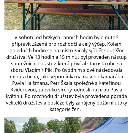
SH ČMS - SDH STŘÍŽOVICE
Střížovice 157, 332 07
IČO: 49183516
V sobotu od brzkých ranních hodin bylo nutné
číslo účtu: 193707116/0300
datové schránky: d3twtd3
připravit zázemí pro rozhodčí a celý výčep. Kolem
poledních hodin se na místo začaly sjíždět soutěžní
Starosta sboru: Vladimír Plic
družstva. Ve 13 hodin a 15 minut byl proveden nástup
tel: +420 603 789 645
soutěžních družstev, která přivítal starosta obce a
email: PlicVlada@seznam.cz
sboru Vladimír Plic. Po úvodním slově následovala
minuta ticha, jako vzpomínka na našeho kamaráda
Pavla Hajšmana. Petr Škala společně s Kateřinou
© 2026 eStránky.cz
|
Tisk
|
Aktualizováno: 5. 8. 2026
|
Nahoru ↑
Kvíderovou, za zvuku sirény, odnesli na hrob Pavla
květinu. Po rozchodu družstev byla provedena porada
velitelů družstev a posléze byly zahájeny požární útoky
kategorie žen.