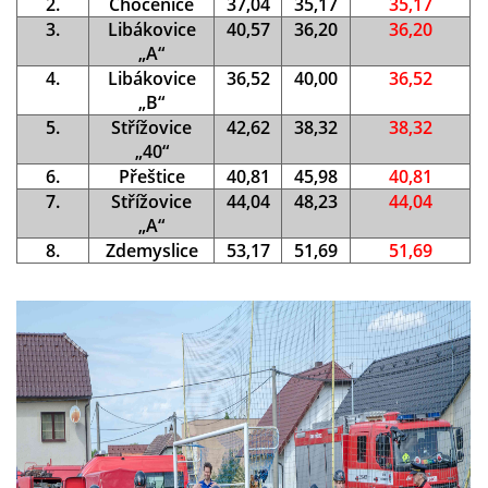
2.
Chocenice
37,04
35,17
35,17
3.
Libákovice
40,57
36,20
36,20
„A“
4.
Libákovice
36,52
40,00
36,52
„B“
5.
Střížovice
42,62
38,32
38,32
„40“
6.
Přeštice
40,81
45,98
40,81
7.
Střížovice
44,04
48,23
44,04
„A“
8.
Zdemyslice
53,17
51,69
51,69