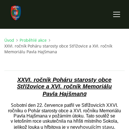
Úvod
Proběhlé akce
ÚVOD
XXVI. ročník Poháru starosty obce Střížovice a XVI. ročník
Memoriálu Pavla Hajšmana
HISTORIE SBORU
VÝKONNÝ VÝBOR SBORU
XXVI. ročník Poháru starosty obce
Střížovice a XVI. ročník Memoriálu
na
DOKUMENTY
Pavla Hajšma
Sob
otní den 22. července patřil ve Střížovicích XXVI.
ročníku o Pohár starosty obce a XVI. ročníku Memoriálu
VÝJEZDOVÁ JEDNOTKA
Pavla Hajšmana v požárním útoku. Tato soutěž se
v letošním roce uskutečnila na hřišti místního Sokola,
yhovujícím stavu.
jelikož louka u hřbitova je v nev
FOTOGALERIE