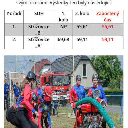
svými dcerami. Výsledky žen byly následující:
ořadí
SDH
1.
2. kolo
Započtený
P
kolo
čas
1.
Střížovice
NP
55,61
55,61
„B“
2.
Střížovice
69,68
59,11
59,11
„A“