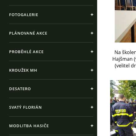
FOTOGALERIE
PLÁNOVANÉ AKCE
PROBĚHLÉ AKCE
Na školen
Hajšman (v
(velitel 
KROUŽEK MH
DESATERO
SVATÝ FLORIÁN
MODLITBA HASIČE