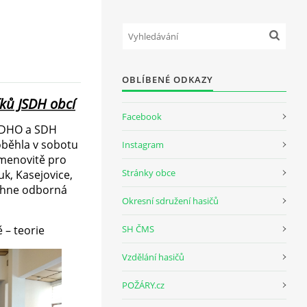
OBLÍBENÉ ODKAZY
íků JSDH obcí
Facebook
 SDHO a SDH
oběhla v sobotu
Instagram
 jmenovitě pro
Stránky obce
uk, Kasejovice,
běhne odborná
Okresní sdružení hasičů
 – teorie
SH ČMS
Vzdělání hasičů
POŽÁRY.cz