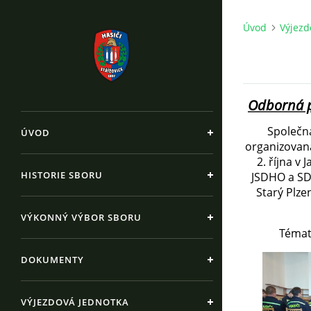
Úvod
Výjezd
Odborná př
Společn
ÚVOD
organizovaná
2. října v
HISTORIE SBORU
JSDHO a SDH
Starý Plze
VÝKONNÝ VÝBOR SBORU
Témat
DOKUMENTY
VÝJEZDOVÁ JEDNOTKA