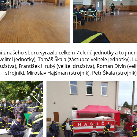
í z našeho sboru vyrazilo celkem 7 členů jednotky a to jmen
elitel jednotky), Tomáš Škala (zástupce velitele jednotky), 
družstva), František Hrubý (velitel družstva), Roman Divín (veli
strojník), Miroslav Hajšman (strojník), Petr Škala (strojník)