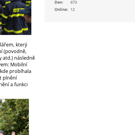
Den:
673
Online:
12
olářem, který
ní (povodně,
y atd.) následně
vem: Mobilní
 kde probíhala
t plnění
nění a funkci