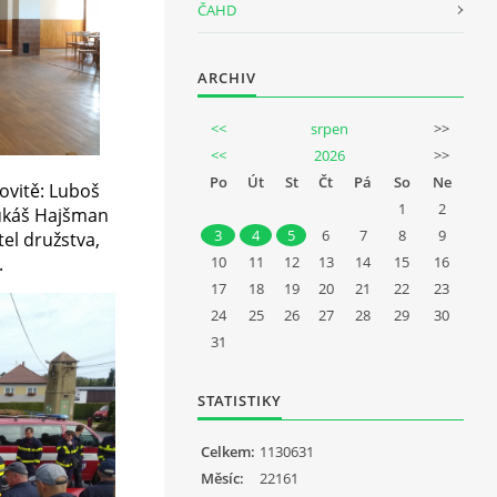
ČAHD
ARCHIV
<<
srpen
>>
<<
2026
>>
Po
Út
St
Čt
Pá
So
Ne
ovitě: Luboš
1
2
Lukáš Hajšman
3
4
5
6
7
8
9
tel družstva,
.
10
11
12
13
14
15
16
17
18
19
20
21
22
23
24
25
26
27
28
29
30
31
STATISTIKY
Celkem:
1130631
Měsíc:
22161