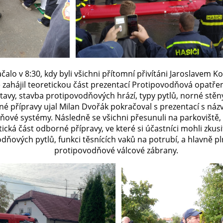
ačalo v 8:30, kdy byli všichni přítomní přivítáni Jaroslavem K
 zahájil teoretickou část prezentací Protipovodňová opatře
avy, stavba protipovodňových hrází, typy pytlů, norné stěn
é přípravy ujal Milan Dvořák pokračoval s prezentací s náz
ňové systémy. Následně se všichni přesunuli na parkoviště,
ická část odborné přípravy, ve které si účastníci mohli zkusi
dňových pytlů, funkci těsnících vaků na potrubí, a hlavně pl
protipovodňové válcové zábrany.