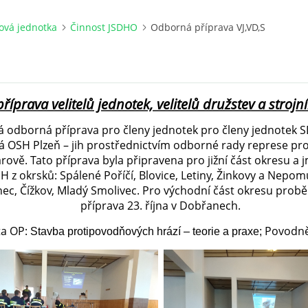
ová jednotka
Činnost JSDHO
Odborná příprava VJ,VD,S
íprava velitelů jednotek, velitelů družstev a strojn
á odborná příprava pro členy jednotek pro členy jednotek
 OSH Plzeň – jih prostřednictvím odborné rady represe pr
 Jarově. Tato příprava byla připravena pro jižní část okresu a
 z okrsků: Spálené Poříčí, Blovice, Letiny, Žinkovy a Nepom
nec, Čížkov, Mladý Smolivec. Pro východní část okresu pro
příprava 23. října v Dobřanech.
a OP:
Povodně
Stavba protipovodňových hrází – teorie a praxe;