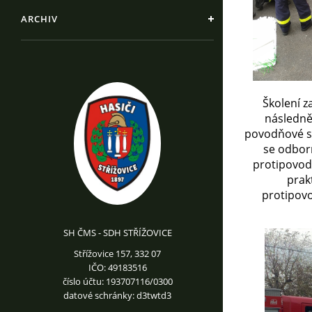
ARCHIV
Školení z
následně
povodňové st
se odborn
protipovod
prakt
protipovo
SH ČMS - SDH STŘÍŽOVICE
Střížovice 157, 332 07
IČO: 49183516
číslo účtu: 193707116/0300
datové schránky: d3twtd3