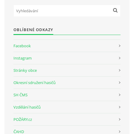
SH ČMS - SDH STŘÍŽOVICE
Střížovice 157, 332 07
OBLÍBENÉ ODKAZY
IČO: 49183516
číslo účtu: 193707116/0300
datové schránky: d3twtd3
Facebook
Starosta sboru: Vladimír Plic
Instagram
tel: +420 603 789 645
email: PlicVlada@seznam.cz
Stránky obce
Okresní sdružení hasičů
© 2026 eStránky.cz
|
Tisk
|
Aktualizováno: 5. 8. 2026
|
Nahoru ↑
SH ČMS
Vzdělání hasičů
POŽÁRY.cz
ČAHD