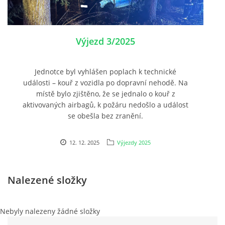
PLÁNOVANÉ AKCE
Výjezd 3/2025
PROBĚHLÉ AKCE
Jednotce byl vyhlášen poplach k technické
události – kouř z vozidla po dopravní nehodě. Na
KROUŽEK MH
místě bylo zjištěno, že se jednalo o kouř z
aktivovaných airbagů, k požáru nedošlo a událost
se obešla bez zranění.
DESATERO
12. 12. 2025
Výjezdy 2025
SVATÝ FLORIÁN
Nalezené složky
MODLITBA HASIČE
Nebyly nalezeny žádné složky
ARCHIV