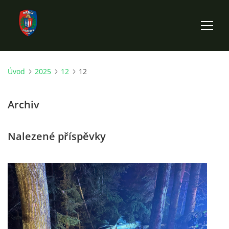
Úvod
2025
12
12
ÚVOD
Archiv
HISTORIE SBORU
Nalezené příspěvky
VÝKONNÝ VÝBOR SBORU
DOKUMENTY
VÝJEZDOVÁ JEDNOTKA
FOTOGALERIE