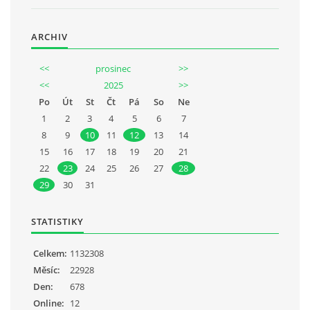
ARCHIV
<<
prosinec
>>
<<
2025
>>
Po
Út
St
Čt
Pá
So
Ne
1
2
3
4
5
6
7
8
9
10
11
12
13
14
15
16
17
18
19
20
21
22
23
24
25
26
27
28
29
30
31
STATISTIKY
Celkem:
1132308
Měsíc:
22928
Den:
678
Online:
12