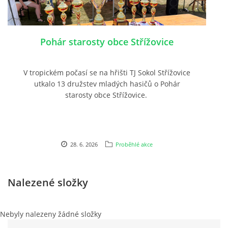
PLÁNOVANÉ AKCE
Pohár starosty obce Střížovice
PROBĚHLÉ AKCE
V tropickém počasí se na hřišti TJ Sokol Střížovice
utkalo 13 družstev mladých hasičů o Pohár
KROUŽEK MH
starosty obce Střížovice.
DESATERO
28. 6. 2026
Proběhlé akce
SVATÝ FLORIÁN
Nalezené složky
MODLITBA HASIČE
Nebyly nalezeny žádné složky
ARCHIV