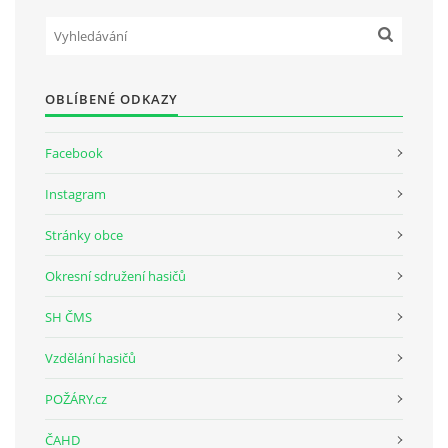
SH ČMS - SDH STŘÍŽOVICE
Střížovice 157, 332 07
OBLÍBENÉ ODKAZY
IČO: 49183516
číslo účtu: 193707116/0300
datové schránky: d3twtd3
Facebook
Starosta sboru: Vladimír Plic
Instagram
tel: +420 603 789 645
email: PlicVlada@seznam.cz
Stránky obce
Okresní sdružení hasičů
© 2026 eStránky.cz
|
Tisk
|
Aktualizováno: 5. 8. 2026
|
Nahoru ↑
SH ČMS
Vzdělání hasičů
POŽÁRY.cz
ČAHD