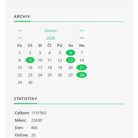
ARCHIV
<<
červen
>>
<<
2026
>>
Po
Út
St
Čt
Pá
So
Ne
1
2
3
4
5
6
7
8
9
10
11
12
13
14
15
16
17
18
19
20
21
22
23
24
25
26
27
28
29
30
STATISTIKY
Celkem:
1131563
Měsíc:
22630
Den:
866
Online:
20