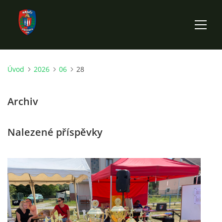
Úvod
2026
06
28
ÚVOD
Archiv
HISTORIE SBORU
Nalezené příspěvky
VÝKONNÝ VÝBOR SBORU
DOKUMENTY
VÝJEZDOVÁ JEDNOTKA
FOTOGALERIE