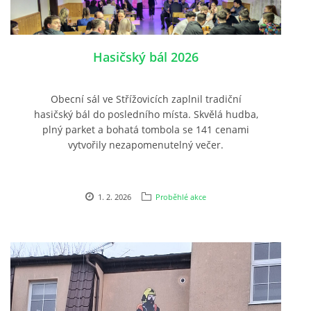
PLÁNOVANÉ AKCE
Hasičský bál 2026
PROBĚHLÉ AKCE
Obecní sál ve Střížovicích zaplnil tradiční
hasičský bál do posledního místa. Skvělá hudba,
KROUŽEK MH
plný parket a bohatá tombola se 141 cenami
vytvořily nezapomenutelný večer.
DESATERO
1. 2. 2026
Proběhlé akce
SVATÝ FLORIÁN
MODLITBA HASIČE
ARCHIV