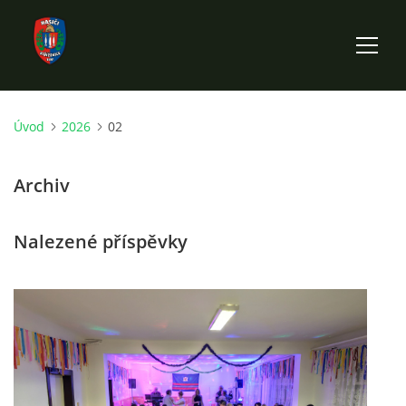
Úvod
2026
02
ÚVOD
Archiv
HISTORIE SBORU
Nalezené příspěvky
VÝKONNÝ VÝBOR SBORU
DOKUMENTY
VÝJEZDOVÁ JEDNOTKA
FOTOGALERIE