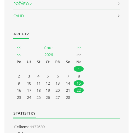
POŽÁRY.cz
ČAHD
ARCHIV
<<
únor
>>
<<
2026
>>
Po
Út
St
Čt
Pá
So
Ne
1
2
3
4
5
6
7
8
9
10
11
12
13
14
15
16
17
18
19
20
21
22
23
24
25
26
27
28
STATISTIKY
Celkem:
1132639