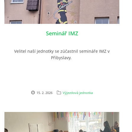
SH ČMS - SDH STŘÍŽOVICE
Střížovice 157, 332 07
IČO: 49183516
Seminář IMZ
číslo účtu: 193707116/0300
datové schránky: d3twtd3
Velitel naší jednotky se zúčastnil semináře IMZ v
Starosta sboru: Vladimír Plic
Přibyslavy.
tel: +420 603 789 645
email: PlicVlada@seznam.cz
© 2026 eStránky.cz
|
Tisk
|
Aktualizováno: 5. 8. 2026
|
Nahoru ↑
15. 2. 2026
Výjezdová jednotka