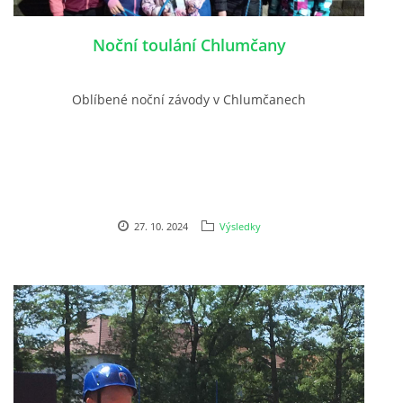
Noční toulání Chlumčany
PLÁNOVANÉ AKCE
Oblíbené noční závody v Chlumčanech
PROBĚHLÉ AKCE
KROUŽEK MH
DESATERO
27. 10. 2024
Výsledky
SVATÝ FLORIÁN
MODLITBA HASIČE
ARCHIV