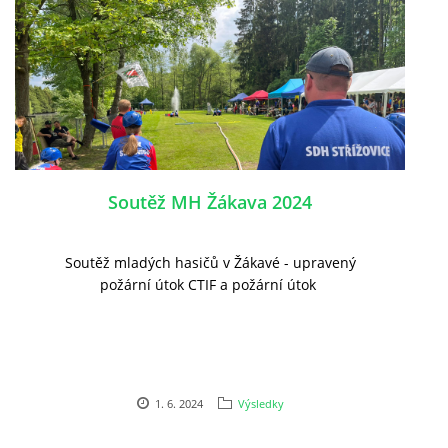
Soutěž MH Žákava 2024
Soutěž mladých hasičů v Žákavé - upravený
požární útok CTIF a požární útok
1. 6. 2024
Výsledky