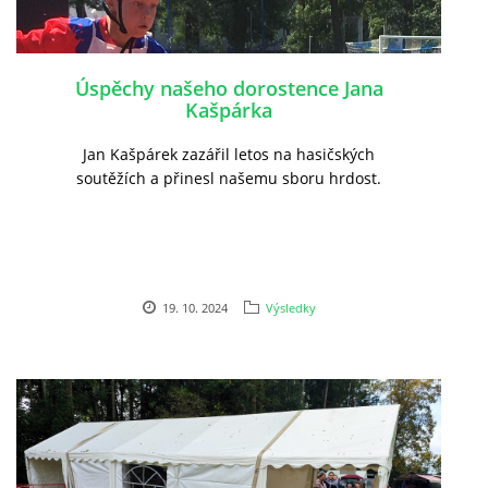
SH ČMS - SDH STŘÍŽOVICE
Úspěchy našeho dorostence Jana
Střížovice 157, 332 07
Kašpárka
IČO: 49183516
číslo účtu: 193707116/0300
Jan Kašpárek zazářil letos na hasičských
datové schránky: d3twtd3
soutěžích a přinesl našemu sboru hrdost.
Starosta sboru: Vladimír Plic
tel: +420 603 789 645
email: PlicVlada@seznam.cz
19. 10. 2024
Výsledky
© 2026 eStránky.cz
|
Tisk
|
Aktualizováno: 5. 8. 2026
|
Nahoru ↑