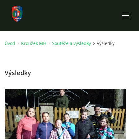
Úvod
Kroužek MH
Soutěže a výsledky
Výsledky
ÚVOD
HISTORIE SBORU
Výsledky
VÝKONNÝ VÝBOR SBORU
DOKUMENTY
VÝJEZDOVÁ JEDNOTKA
FOTOGALERIE