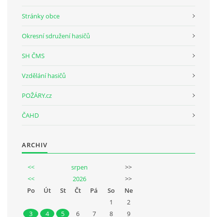
Stránky obce
Okresní sdružení hasičů
SH ČMS
Vzdělání hasičů
POŽÁRY.cz
ČAHD
ARCHIV
<<
srpen
>>
<<
2026
>>
Po
Út
St
Čt
Pá
So
Ne
1
2
3
4
5
6
7
8
9