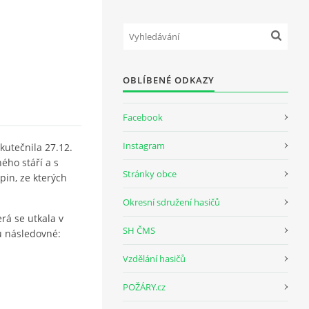
OBLÍBENÉ ODKAZY
Facebook
Instagram
kutečnila 27.12.
ého stáří a s
Stránky obce
pin, ze kterých
Okresní sdružení hasičů
erá se utkala v
SH ČMS
čů následovné:
Vzdělání hasičů
POŽÁRY.cz