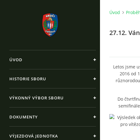
Úvod
Proběh
27.12. Ván
ÚVOD
Letos jsme us
2016 od 1
HISTORIE SBORU
různorodou 
VÝKONNÝ VÝBOR SBORU
Do čtvrtfin
semifinále
DOKUMENTY
VÝJEZDOVÁ JEDNOTKA