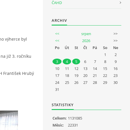
ČAHD
ARCHIV
<<
srpen
>>
ho výherce byl
<<
2026
>>
Po
Út
St
Čt
Pá
So
Ne
1
2
a již 3. ročníku
3
4
5
6
7
8
9
10
11
12
13
14
15
16
H František Hrubý
17
18
19
20
21
22
23
24
25
26
27
28
29
30
31
STATISTIKY
Celkem:
1131085
Měsíc:
22331