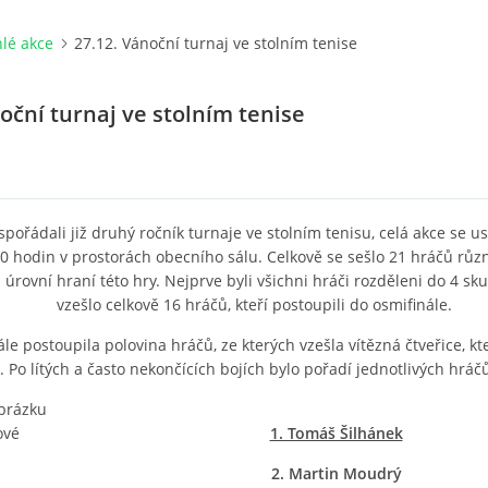
lé akce
27.12. Vánoční turnaj ve stolním tenise
oční turnaj ve stolním tenise
pořádali již druhý ročník turnaje ve stolním tenisu, celá akce se us
0 hodin v prostorách obecního sálu. Celkově se sešlo 21 hráčů různ
úrovní hraní této hry. Nejprve byli všichni hráči rozděleni do 4 sku
vzešlo celkově 16 hráčů, kteří postoupili do osmifinále.
ále postoupila polovina hráčů, ze kterých vzešla vítězná čtveřice, kt
. Po lítých a často nekončících bojích bylo pořadí jednotlivých hrá
1. Tomáš Šilhánek
2. Martin Moudrý