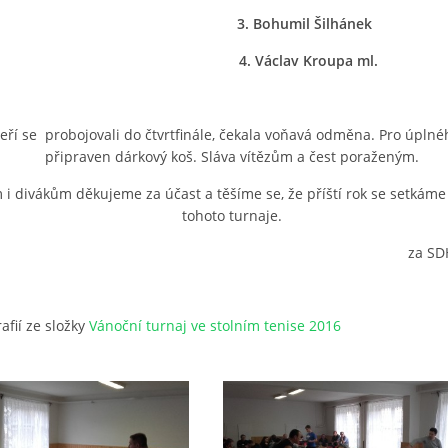
3. Bohumil Šilhánek
4. Václav Kroupa ml.
teří se probojovali do čtvrtfinále, čekala voňavá odměna. Pro úplné
připraven dárkový koš. Sláva vítězům a čest poraženým.
 divákům děkujeme za účast a těšíme se, že příští rok se setkáme n
tohoto turnaje.
za SD
afií ze složky
Vánoční turnaj ve stolním tenise 2016