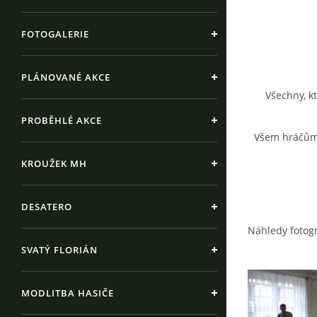
FOTOGALERIE
PLÁNOVANÉ AKCE
Všechny, k
PROBĚHLÉ AKCE
Všem hráčům i
KROUŽEK MH
DESATERO
Náhledy fotogr
SVATÝ FLORIÁN
MODLITBA HASIČE