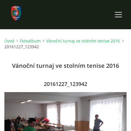
Úvod
Fotoalbum
Vánoční turnaj ve stolním tenise 2016
ÚVOD
20161227_123942
HISTORIE SBORU
Vánoční turnaj ve stolním tenise 2016
VÝKONNÝ VÝBOR SBORU
20161227_123942
DOKUMENTY
VÝJEZDOVÁ JEDNOTKA
FOTOGALERIE