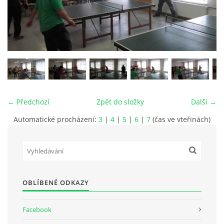
PLÁNOVANÉ AKCE
PROBĚHLÉ AKCE
KROUŽEK MH
← Předchozí
Zpět do složky
Další →
Automatické procházení:
3
|
4
|
5
|
6
|
7
(čas ve vteřinách)
DESATERO
SVATÝ FLORIÁN
MODLITBA HASIČE
OBLÍBENÉ ODKAZY
Facebook
ARCHIV