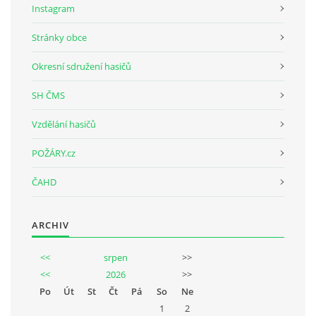
Instagram
Stránky obce
SH ČMS - SDH STŘÍŽOVICE
Střížovice 157, 332 07
Okresní sdružení hasičů
IČO: 49183516
číslo účtu: 193707116/0300
SH ČMS
datové schránky: d3twtd3
Vzdělání hasičů
Starosta sboru: Vladimír Plic
tel: +420 603 789 645
POŽÁRY.cz
email: PlicVlada@seznam.cz
ČAHD
© 2026 eStránky.cz
|
Tisk
|
Aktualizováno: 5. 8. 2026
|
Nahoru ↑
ARCHIV
<<
srpen
>>
<<
2026
>>
Po
Út
St
Čt
Pá
So
Ne
1
2