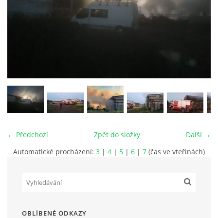
PLÁNOVANÉ AKCE
PROBĚHLÉ AKCE
KROUŽEK MH
DESATERO
← Předchozí
Zpět do složky
Další →
SVATÝ FLORIÁN
Automatické procházení:
3
|
4
|
5
|
6
|
7
(čas ve vteřinách)
MODLITBA HASIČE
ARCHIV
OBLÍBENÉ ODKAZY