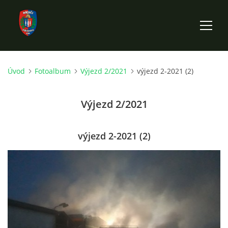
Úvod
Fotoalbum
Výjezd 2/2021
výjezd 2-2021 (2)
ÚVOD
Výjezd 2/2021
HISTORIE SBORU
VÝKONNÝ VÝBOR SBORU
výjezd 2-2021 (2)
DOKUMENTY
VÝJEZDOVÁ JEDNOTKA
FOTOGALERIE