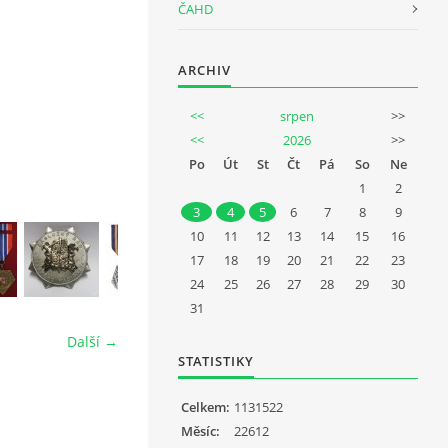
ČAHD
ARCHIV
<<
srpen
>>
<<
2026
>>
Po
Út
St
Čt
Pá
So
Ne
1
2
3
4
5
6
7
8
9
10
11
12
13
14
15
16
17
18
19
20
21
22
23
24
25
26
27
28
29
30
31
Další →
STATISTIKY
Celkem:
1131522
Měsíc:
22612