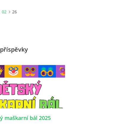
02
26
příspěvky
ý maškarní bál 2025