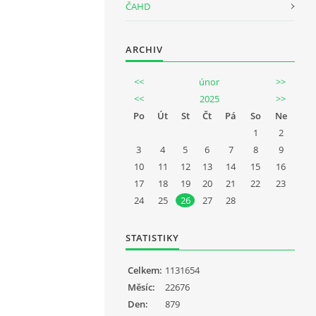
ČAHD
ARCHIV
<<
únor
>>
<<
2025
>>
Po
Út
St
Čt
Pá
So
Ne
1
2
3
4
5
6
7
8
9
10
11
12
13
14
15
16
17
18
19
20
21
22
23
24
25
26
27
28
STATISTIKY
Celkem:
1131654
Měsíc:
22676
Den:
879