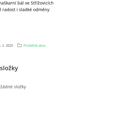
aškarní bál ve Střížovicích
l radost i sladké odměny
. 2. 2025
Proběhlé akce
složky
 žádné složky