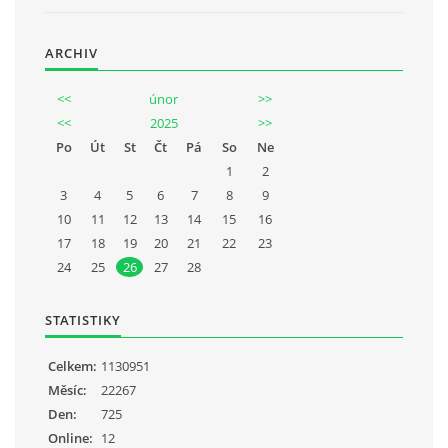
ARCHIV
<<
únor
>>
<<
2025
>>
Po
Út
St
Čt
Pá
So
Ne
1
2
3
4
5
6
7
8
9
10
11
12
13
14
15
16
17
18
19
20
21
22
23
24
25
26
27
28
STATISTIKY
Celkem:
1130951
Měsíc:
22267
Den:
725
Online:
12