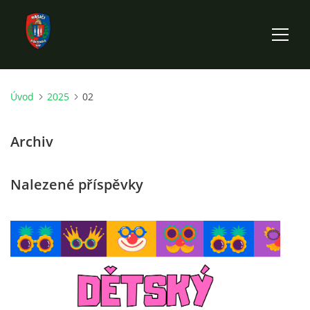
Úvod
2025
02
ÚVOD
Archiv
HISTORIE SBORU
Nalezené příspěvky
VÝKONNÝ VÝBOR SBORU
DOKUMENTY
VÝJEZDOVÁ JEDNOTKA
FOTOGALERIE