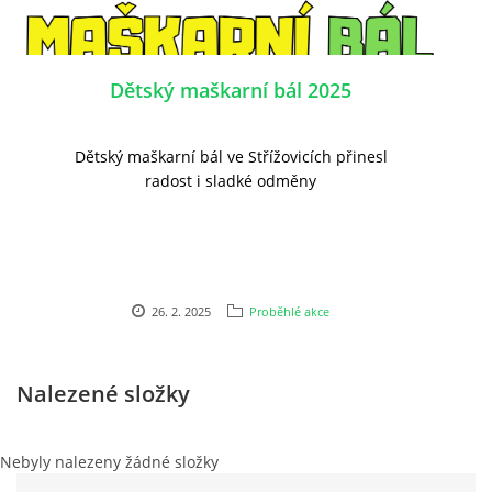
PLÁNOVANÉ AKCE
Dětský maškarní bál 2025
PROBĚHLÉ AKCE
Dětský maškarní bál ve Střížovicích přinesl
radost i sladké odměny
KROUŽEK MH
DESATERO
26. 2. 2025
Proběhlé akce
SVATÝ FLORIÁN
Nalezené složky
MODLITBA HASIČE
Nebyly nalezeny žádné složky
ARCHIV