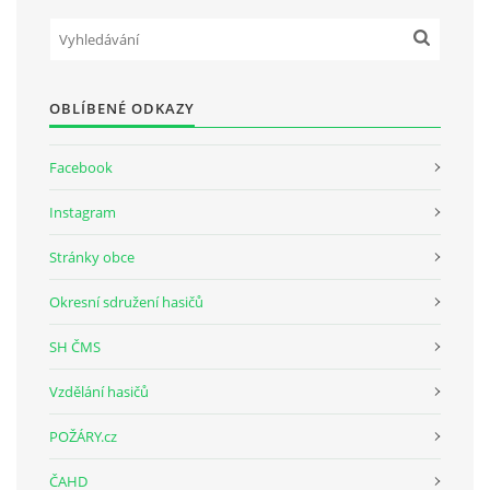
SH ČMS - SDH STŘÍŽOVICE
Střížovice 157, 332 07
OBLÍBENÉ ODKAZY
IČO: 49183516
číslo účtu: 193707116/0300
datové schránky: d3twtd3
Facebook
Starosta sboru: Vladimír Plic
Instagram
tel: +420 603 789 645
email: PlicVlada@seznam.cz
Stránky obce
Okresní sdružení hasičů
© 2026 eStránky.cz
|
Tisk
|
Aktualizováno: 5. 8. 2026
|
Nahoru ↑
SH ČMS
Vzdělání hasičů
POŽÁRY.cz
ČAHD