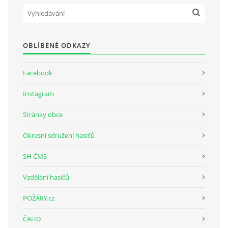
PLÁNOVANÉ AKCE
OBLÍBENÉ ODKAZY
PROBĚHLÉ AKCE
Facebook
KROUŽEK MH
Instagram
Stránky obce
DESATERO
Okresní sdružení hasičů
SVATÝ FLORIÁN
SH ČMS
Vzdělání hasičů
MODLITBA HASIČE
POŽÁRY.cz
ARCHIV
ČAHD