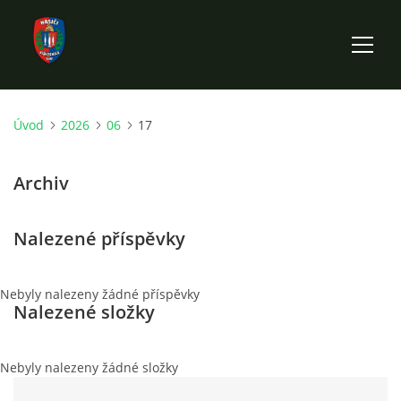
Úvod
2026
06
17
ÚVOD
Archiv
HISTORIE SBORU
Nalezené příspěvky
VÝKONNÝ VÝBOR SBORU
DOKUMENTY
Nebyly nalezeny žádné příspěvky
Nalezené složky
VÝJEZDOVÁ JEDNOTKA
Nebyly nalezeny žádné složky
FOTOGALERIE