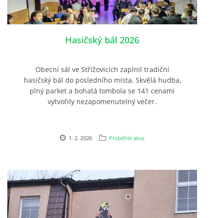
PLÁNOVANÉ AKCE
Hasičský bál 2026
PROBĚHLÉ AKCE
Obecní sál ve Střížovicích zaplnil tradiční
hasičský bál do posledního místa. Skvělá hudba,
KROUŽEK MH
plný parket a bohatá tombola se 141 cenami
vytvořily nezapomenutelný večer.
DESATERO
1. 2. 2026
Proběhlé akce
SVATÝ FLORIÁN
MODLITBA HASIČE
ARCHIV