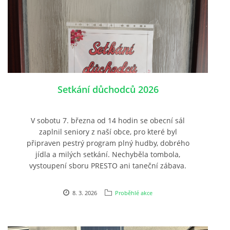
Setkání důchodců 2026
V sobotu 7. března od 14 hodin se obecní sál
zaplnil seniory z naší obce, pro které byl
připraven pestrý program plný hudby, dobrého
jídla a milých setkání. Nechyběla tombola,
vystoupení sboru PRESTO ani taneční zábava.
8. 3. 2026
Proběhlé akce