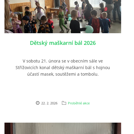
Dětský maškarní bál 2026
V sobotu 21. února se v obecním sále ve
Střížovicích konal dětský maškarní bál s hojnou
účastí masek, soutěžemi a tombolu.
22. 2. 2026
Proběhlé akce