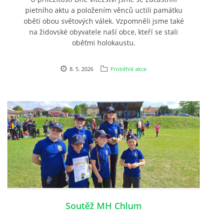
pietního aktu a položením věnců uctili památku
obětí obou světových válek. Vzpomněli jsme také
na židovské obyvatele naší obce, kteří se stali
oběťmi holokaustu.
8. 5. 2026
Proběhlé akce
Soutěž MH Chlum