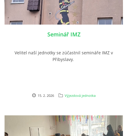
SH ČMS - SDH STŘÍŽOVICE
Střížovice 157, 332 07
IČO: 49183516
Seminář IMZ
číslo účtu: 193707116/0300
datové schránky: d3twtd3
Velitel naší jednotky se zúčastnil semináře IMZ v
Starosta sboru: Vladimír Plic
Přibyslavy.
tel: +420 603 789 645
email: PlicVlada@seznam.cz
© 2026 eStránky.cz
|
Tisk
|
Aktualizováno: 5. 8. 2026
|
Nahoru ↑
15. 2. 2026
Výjezdová jednotka