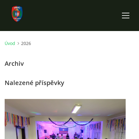
Úvod
2026
ÚVOD
Archiv
HISTORIE SBORU
Nalezené příspěvky
VÝKONNÝ VÝBOR SBORU
DOKUMENTY
VÝJEZDOVÁ JEDNOTKA
FOTOGALERIE