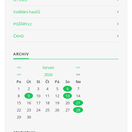
Vzdělání hasičů
POŽÁRY.cz
ČAHD
ARCHIV
<<
červen
>>
<<
2026
>>
Po
Út
St
Čt
Pá
So
Ne
1
2
3
4
5
6
7
8
9
10
11
12
13
14
15
16
17
18
19
20
21
22
23
24
25
26
27
28
29
30