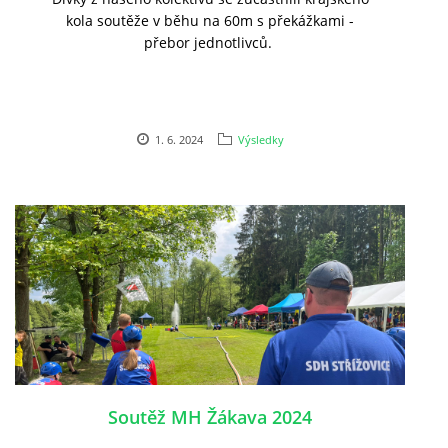
kola soutěže v běhu na 60m s překážkami -
přebor jednotlivců.
1. 6. 2024
Výsledky
Soutěž MH Žákava 2024