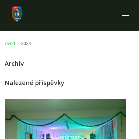
Úvod
2024
ÚVOD
Archiv
HISTORIE SBORU
Nalezené příspěvky
VÝKONNÝ VÝBOR SBORU
DOKUMENTY
VÝJEZDOVÁ JEDNOTKA
FOTOGALERIE