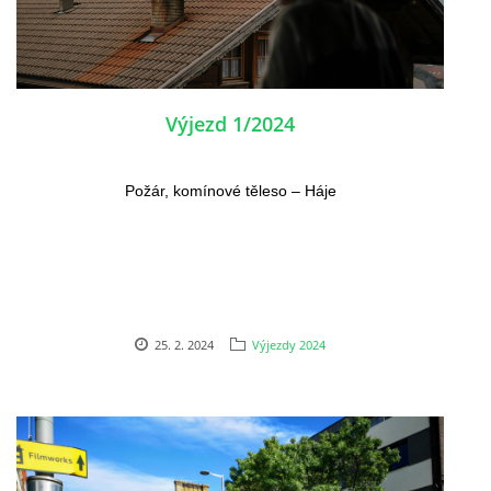
SH ČMS - SDH STŘÍŽOVICE
Střížovice 157, 332 07
IČO: 49183516
Výjezd 1/2024
číslo účtu: 193707116/0300
datové schránky: d3twtd3
Požár, komínové těleso – Háje
Starosta sboru: Vladimír Plic
tel: +420 603 789 645
email: PlicVlada@seznam.cz
© 2026 eStránky.cz
|
Tisk
|
Aktualizováno: 5. 8. 2026
|
Nahoru ↑
25. 2. 2024
Výjezdy 2024