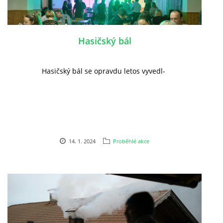
PLÁNOVANÉ AKCE
Hasičský bál
PROBĚHLÉ AKCE
Hasičský bál se opravdu letos vyvedl-
KROUŽEK MH
DESATERO
14. 1. 2024
Proběhlé akce
SVATÝ FLORIÁN
MODLITBA HASIČE
ARCHIV