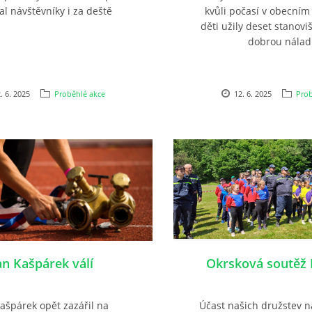
al návštěvníky i za deště
kvůli počasí v obecním 
děti užily deset stanovi
dobrou nálad
. 6. 2025
Proběhlé akce
12. 6. 2025
Prob
an Kašpárek válí
Okrsková soutěž
ašpárek opět zazářil na
Účast našich družstev 