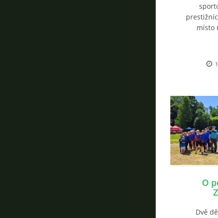
sport
prestižníc
místo 
1
O p
Z
Dvě dě