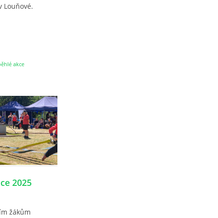
 v Louňové.
ěhlé akce
ce 2025
ším žákům