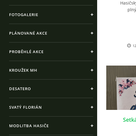
Hasičský
plný
FOTOGALERIE
PLÁNOVANÉ AKCE
12
PROBĚHLÉ AKCE
KROUŽEK MH
DESATERO
SVATÝ FLORIÁN
Setk
MODLITBA HASIČE