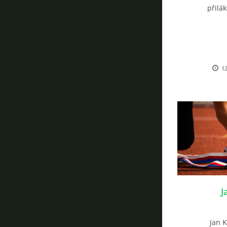
přilák
12
J
Jan K