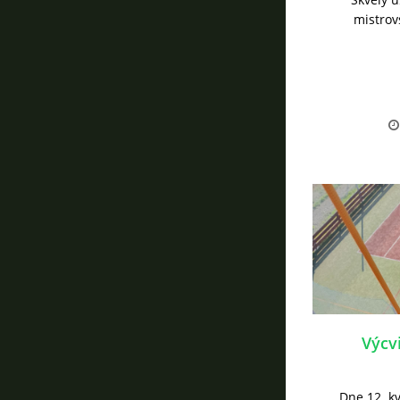
mistrov
Výcv
Dne 12. kv