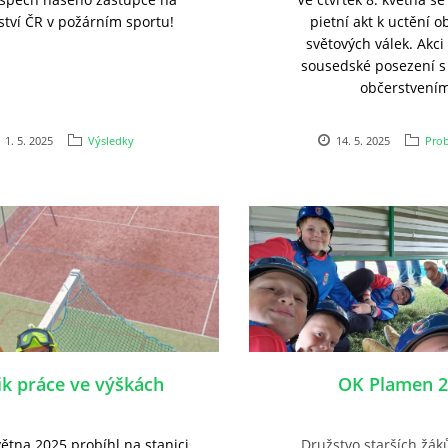
ství ČR v požárním sportu!
pietní akt k uctění o
světových válek. Akci
sousedské posezení 
občerstvením
1. 5. 2025
Výsledky
14. 5. 2025
Prob
ik práce ve výškách
OK Plamen 2
ětna 2025 probíhl na stanici
Družstvo starších žák