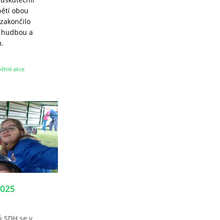
bětí obou
 zakončilo
s hudbou a
.
ěhlé akce
025
ů SDH se v