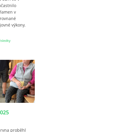
účastnilo
Plamen v
yrovnané
jovné výkony.
ýsledky
2025
ervna proběhl