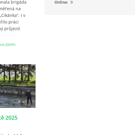
onala brigáda
Online:
9
aměřená na
„Cikánka“. I v
řilo práci
lný průjezd
ost JSDHO
tě 2025