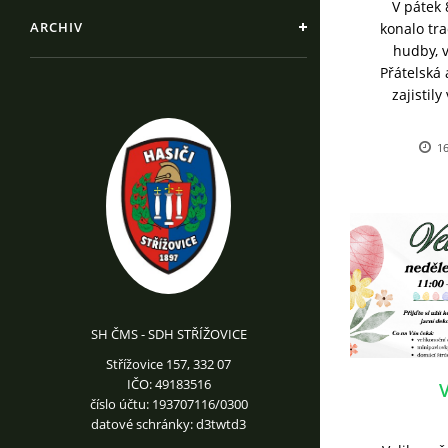
V pátek 
ARCHIV
konalo tr
hudby, 
Přátelská
zajistil
16
SH ČMS - SDH STŘÍŽOVICE
Střížovice 157, 332 07
IČO: 49183516
V
číslo účtu: 193707116/0300
datové schránky: d3twtd3