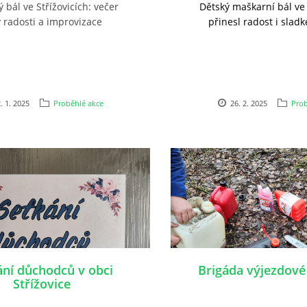
 bál ve Střížovicích: večer
Dětský maškarní bál ve 
 radosti a improvizace
přinesl radost i sla
. 1. 2025
Proběhlé akce
26. 2. 2025
Prob
ání důchodců v obci
Brigáda výjezdové
Střížovice