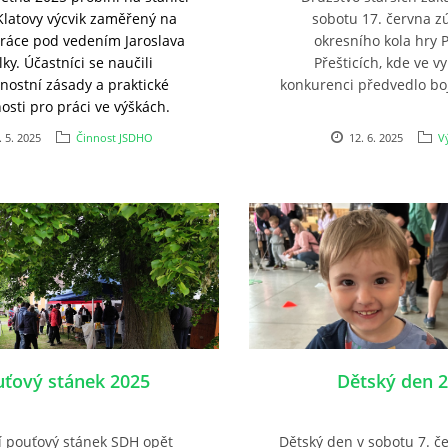
Klatovy výcvik zaměřený na
sobotu 17. června z
práce pod vedením Jaroslava
okresního kola hry 
ky. Účastníci se naučili
Přešticích, kde ve v
nostní zásady a praktické
konkurenci předvedlo bo
sti pro práci ve výškách.
. 5. 2025
Činnost JSDHO
12. 6. 2025
V
ťový stánek 2025
Dětský den 
í pouťový stánek SDH opět
Dětský den v sobotu 7. č