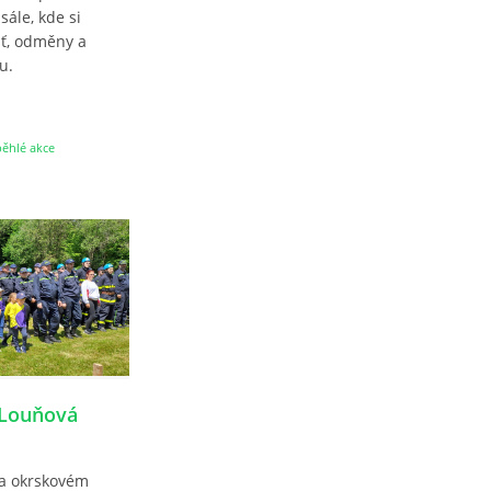
sále, kde si
šť, odměny a
u.
ěhlé akce
 Louňová
na okrskovém