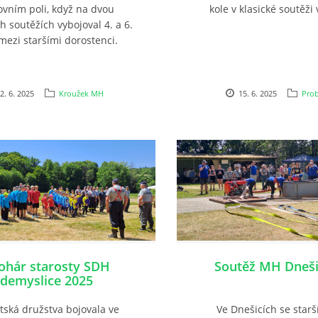
ovním poli, když na dvou
kole v klasické soutěži
h soutěžích vybojoval 4. a 6.
mezi staršími dorostenci.
2. 6. 2025
Kroužek MH
15. 6. 2025
Prob
ohár starosty SDH
Soutěž MH Dneši
demyslice 2025
tská družstva bojovala ve
Ve Dnešicích se star