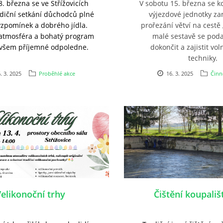
8. března se ve Střížovicích
V sobotu 15. března se k
adiční setkání důchodců plné
výjezdové jednotky z
vzpomínek a dobrého jídla.
prořezání větví na cestě 
 atmosféra a bohatý pro
gram
malé sestavě se poda
y všem příjemné odpoledne.
dokončit a zajistit vo
techniky.
. 3. 2025
Proběhlé akce
16. 3. 2025
Činn
elikonoční trhy
Čištění koupališ