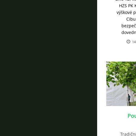
HZS PK 
výškové 
Cibul
bezpeč
dovedno
14
Pou
Tradičn