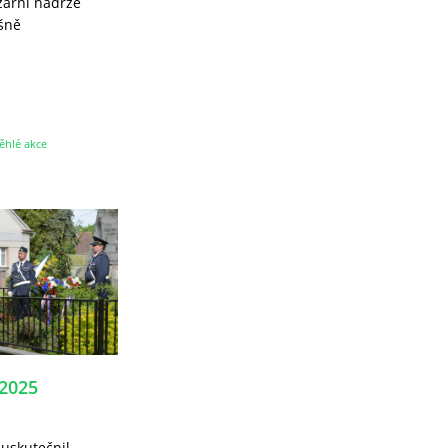
ožární nádrže
šně
ěhlé akce
.2025
 uskutečnil