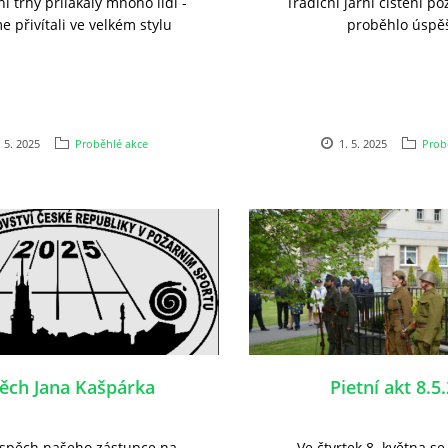
í trhy přilákaly mnoho lidí -
Tradiční jarní čištění p
e přivítali ve velkém stylu
proběhlo úspě
. 5. 2025
Proběhlé akce
1. 5. 2025
Prob
ěch Jana Kašpárka
Pietní akt 8.5
úspěch našeho zástupce na
Ve čtvrtek 8. května se