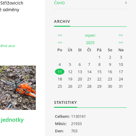
Střížovicích
ČAHD
dké odměny
ARCHIV
<<
srpen
>>
<<
2025
>>
ěhlé akce
Po
Út
St
Čt
Pá
So
Ne
1
2
3
4
5
6
7
8
9
10
11
12
13
14
15
16
17
18
19
20
21
22
23
24
25
26
27
28
29
30
31
STATISTIKY
Celkem:
1130161
 jednotky
Měsíc:
21933
Den:
703